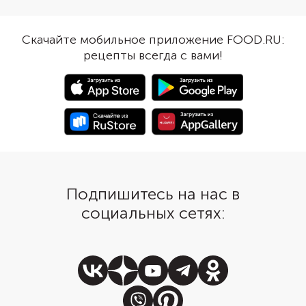
впитав соки и вкус своих
предпочтение твердом
«соседей». Чтобы удержать влагу
он лучше плавится. П
при запекании и придать блюду
макароны нужно сраз
Скачайте мобильное приложение FOOD.RU:
характерный пикантный вкус, не
приготовления, пока 
рецепты всегда с вами!
забудьте присыпать слой соуса
горячие. Для сытост
тертым твердым сыром.
дополнить их с соус
овощами или соленья
Подпишитесь на нас в
социальных сетях: