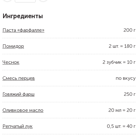
Ингредиенты
Паста «фарфалле»
200
г
Помидор
2
шт.
=
180
г
Чеснок
2
зубчик
=
10
г
Смесь перцев
по вкусу
Говяжий фарш
250
г
Оливковое масло
20
мл
=
20
г
Репчатый лук
0,5
шт.
=
40
г