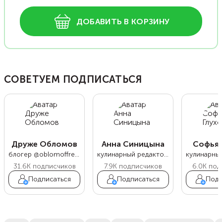
ДОБАВИТЬ В КОРЗИНУ
СОВЕТУЕМ ПОДПИСАТЬСЯ
Друже Обломов
Анна Синицына
Софья 
блогер @oblomoffrecipe
кулинарный редактор Food.ru
31.6K
подписчиков
7.9K
подписчиков
6.0K
под
Подписаться
Подписаться
Подп