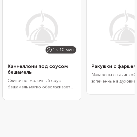
1 ч 10 мин
Каннеллони под соусом
Ракушки с фаршем
бешамель
Макароны с начинкой 
Сливочно-молочный соус
запеченные в духовке,
бешамель мягко обволакивает
получаются очень ап
трубочки каннеллони,
и сытными. А особен
начиненные фаршем в томатной
красивыми они получа
подливке. Перед тем, как
взять большие ракушк
фаршировать, проварите их пару
конкильони. Мясо дл
минут, чтобы они стали гибче.
подойдет любое: кур
Но полностью паста дойдет до
говяжье или свиное. А
готовности уже в духовке,
выборе сыра лучше от