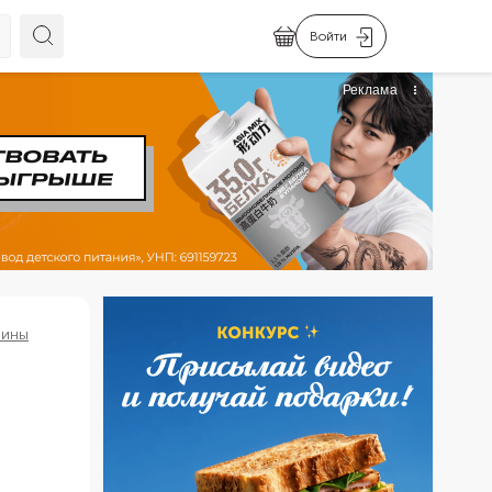
Войти
нины