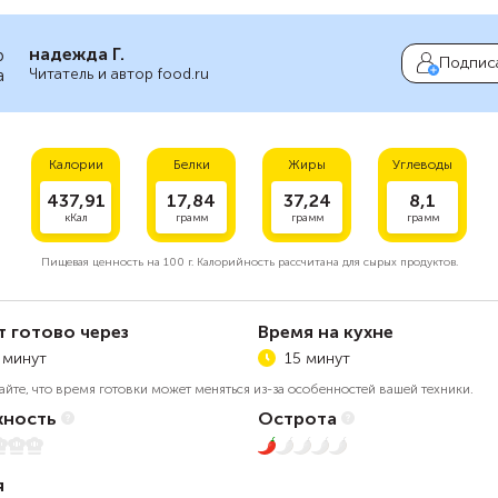
надежда Г.
Подпис
Читатель и автор food.ru
Калории
Белки
Жиры
Углеводы
437,91
17,84
37,24
8,1
кКал
грамм
грамм
грамм
Пищевая ценность на
100 г.
Калорийность рассчитана для сырых продуктов.
т готово через
Время на кухне
 минут
15 минут
айте, что время готовки может меняться из-за особенностей вашей техники.
ность
Острота
5
1 из 5
я