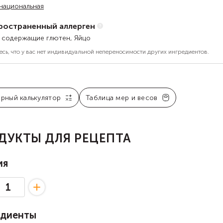
национальная
ространенный аллерген
, содержащие глютен, Яйцо
есь, что у вас нет индивидуальной непереносимости других ингредиентов.
арный калькулятор
Таблица мер и весов
ДУКТЫ ДЛЯ РЕЦЕПТА
ия
едиенты