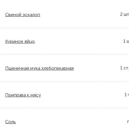
2
шт
Свиной эскалоп
1
ш
Куриное яйцо
1
ст.
Пшеничная мука хлебопекарная
1
Приправа к мясу
Соль