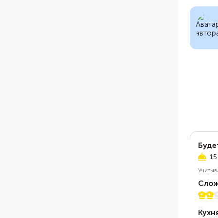
Буде
15
Учитыв
Слож
2 из 
Кухн