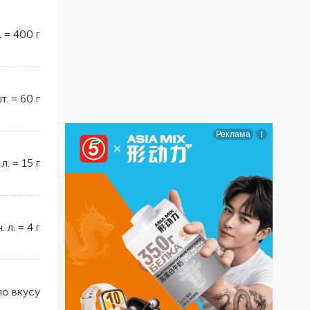
.
=
400
г
т.
=
60
г
 л.
=
15
г
ч. л.
=
4
г
по вкусу