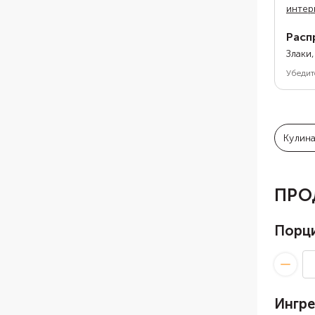
интер
Расп
Злаки
Убедит
Кулин
ПРО
Порц
Ингр