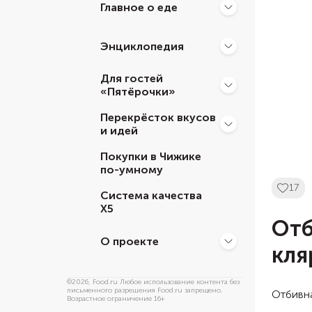
Главное о еде
Энциклопедия
Для гостей
«Пятёрочки»
Перекрёсток вкусов
и идей
Покупки в Чижике
по-умному
17
Система качества
Х5
Отб
О проекте
кля
©
2026
, Food.ru Любое использование контента без
письменного разрешения Food.ru запрещено.
Отбивна
Возрастное ограничение 16+