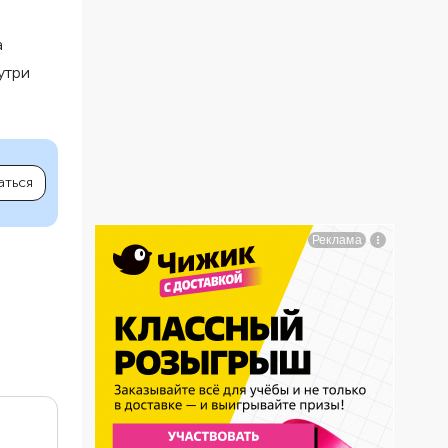
а
утри
аться