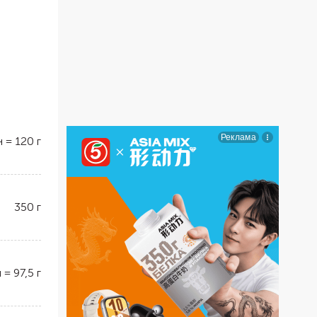
н
=
120
г
350
г
н
=
97,5
г