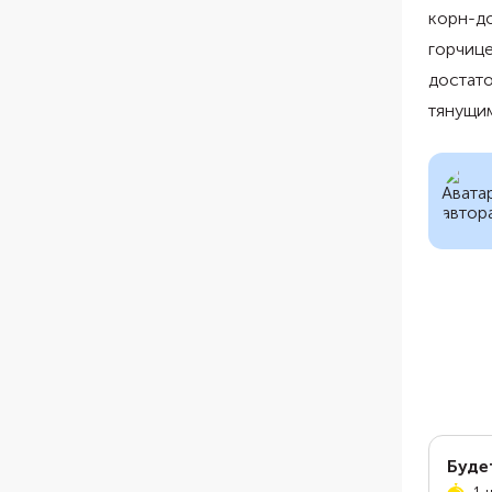
корн-до
горчице
достато
тянущим
Буде