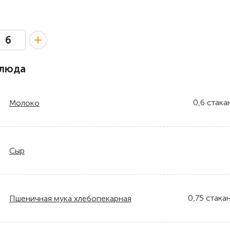
блюда
0,6
стака
Молоко
Сыр
0,75
стака
Пшеничная мука хлебопекарная