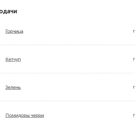
одачи
Горчица
Кетчуп
Зелень
Помидоры черри