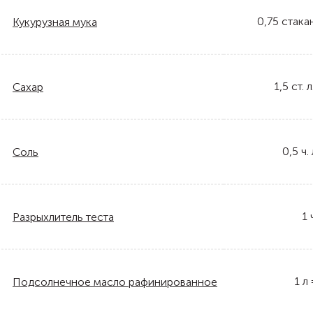
0,75
стака
Кукурузная мука
1,5
ст. л
Сахар
0,5
ч. 
Соль
1
Разрыхлитель теста
1
л
Подсолнечное масло рафинированное