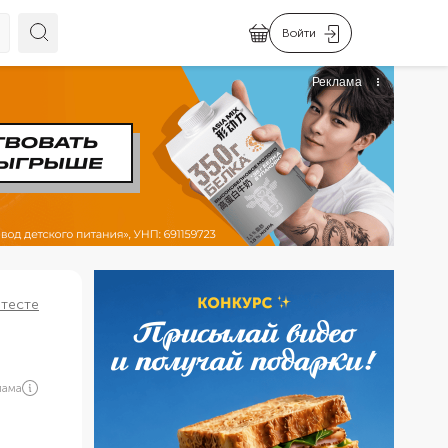
Войти
 тесте
лама