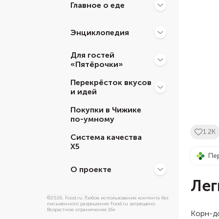
Главное о еде
Энциклопедия
Для гостей
«Пятёрочки»
Перекрёсток вкусов
и идей
Покупки в Чижике
по-умному
1.2K
Система качества
Х5
Пе
О проекте
Лег
©
2026
, Food.ru Любое использование контента без
письменного разрешения Food.ru запрещено.
Возрастное ограничение 16+
Корн-до