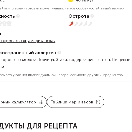
час
40 минут
айте, что время готовки может меняться из-за особенностей вашей техники.
ность
Острота
5
1 из 5
я
,
национальная
американская
ространенный аллерген
 коровьего молока, Горчица, Злаки, содержащие глютен, Пищевые
ки
есь, что у вас нет индивидуальной непереносимости других ингредиентов.
арный калькулятор
Таблица мер и весов
ДУКТЫ ДЛЯ РЕЦЕПТА