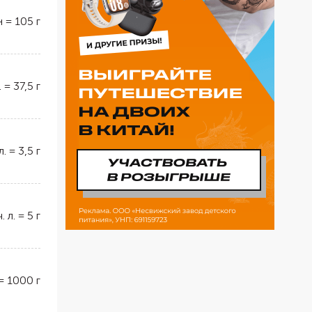
н
=
105
г
.
=
37,5
г
л.
=
3,5
г
ч. л.
=
5
г
=
1000
г