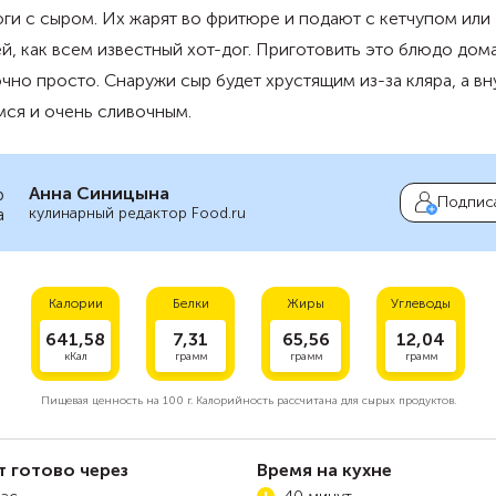
ги с сыром. Их жарят во фритюре и подают с кетчупом или
й, как всем известный хот-дог. Приготовить это блюдо дом
чно просто. Снаружи сыр будет хрустящим из-за кляра, а вн
ся и очень сливочным.
Анна Синицына
Подпис
кулинарный редактор Food.ru
Калории
Белки
Жиры
Углеводы
641,58
7,31
65,56
12,04
кКал
грамм
грамм
грамм
Пищевая ценность на
100 г.
Калорийность рассчитана для сырых продуктов.
т готово через
Время на кухне