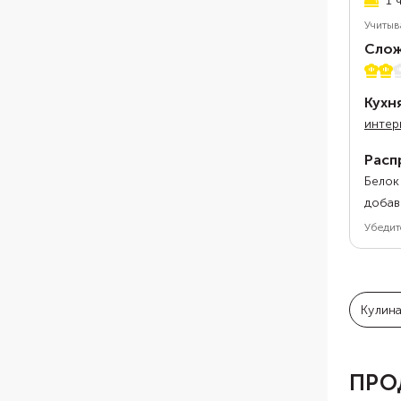
1 
Учитыв
Слож
2 из 
Кухн
интер
Расп
Белок
добав
Убедит
Кулин
ПРО