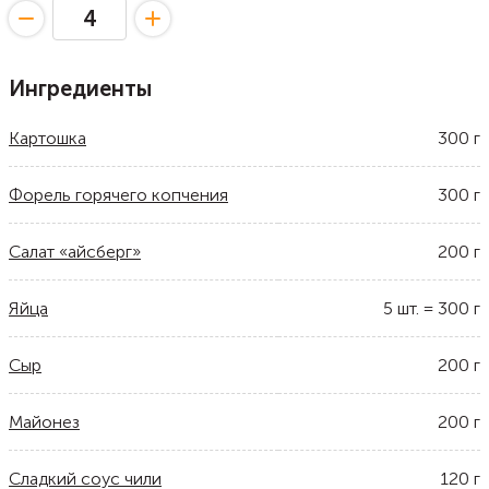
Ингредиенты
Картошка
300
г
Форель горячего копчения
300
г
Салат «айсберг»
200
г
Яйца
5
шт.
=
300
г
Сыр
200
г
Майонез
200
г
Сладкий соус чили
120
г