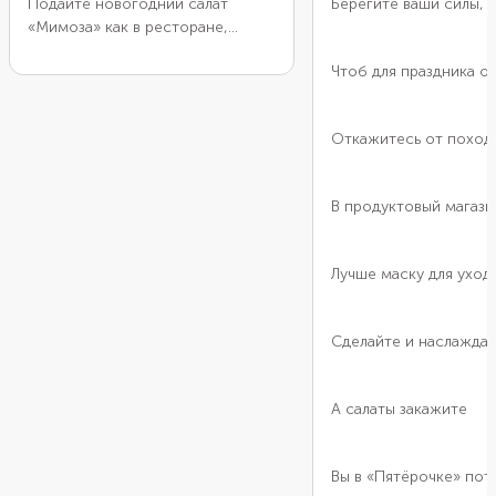
Подайте новогодний салат
Берегите ваши силы,
«Мимоза» как в ресторане,
уложив слои из копченого
Чтоб для праздника ос
лосося, яичных белков и
отварной моркови в небольшие
кулинарные кольца. Дополните
Откажитесь от поход
подачу узорами из горчичного
соуса и украшениями по вкусу.
Это могут быть маленькие
В продуктовый магази
креветки, микрозелень, икра,
чипсы, ломтики слабосоленой
рыбы, каперсы или оливки.
Лучше маску для уход
Сделайте и наслаждай
А салаты закажите
Вы в «Пятёрочке» пот