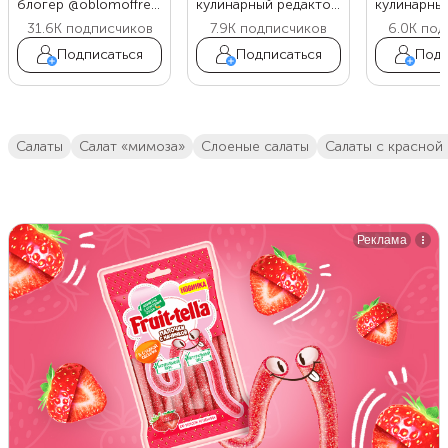
блогер @oblomoffrecipe
кулинарный редактор Food.ru
31.6K
подписчиков
7.9K
подписчиков
6.0K
под
Подписаться
Подписаться
Подп
салаты
салат «мимоза»
слоеные салаты
салаты с красной