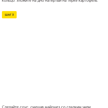
кольцо. Уложите на дно натертый на терке картофель.
ШАГ
3
Сделайте соус, смешав майонез со сладким чили.