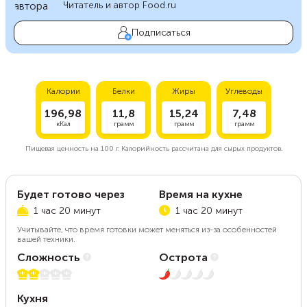
Читатель и автор Food.ru
Подписаться
Калории
Белки
Жиры
Углеводы
196,98
11,8
15,24
7,48
кКал
грамм
грамм
грамм
Пищевая ценность на
100 г.
Калорийность рассчитана для сырых продуктов.
Будет готово через
Время на кухне
1 час 20 минут
1 час 20 минут
Учитывайте, что время готовки может меняться из-за особенностей
вашей техники.
Сложность
Острота
2 из 5
1 из 5
Кухня