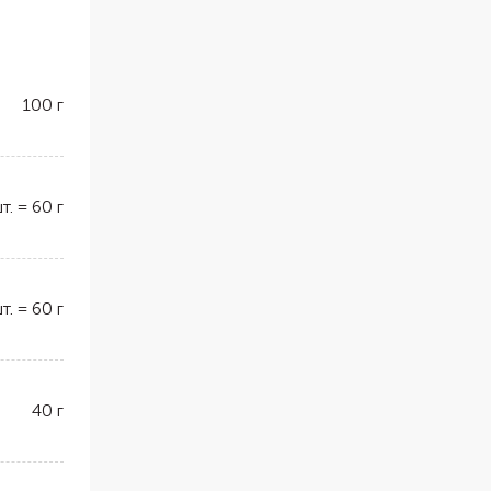
100
г
т.
=
60
г
т.
=
60
г
40
г