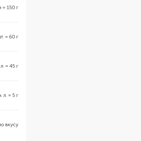
н
=
150
г
т.
=
60
г
 л.
=
45
г
ч. л.
=
5
г
по вкусу