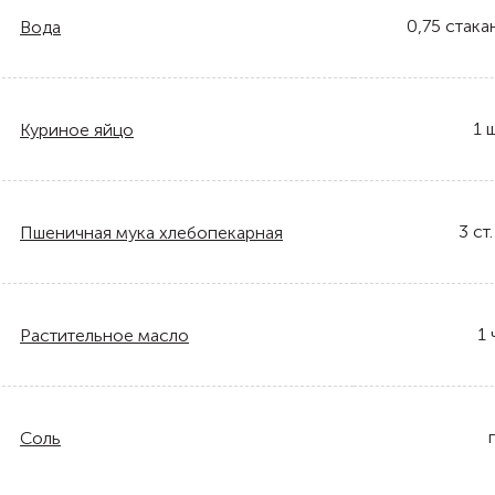
0,75
стака
Вода
1
ш
Куриное яйцо
3
ст.
Пшеничная мука хлебопекарная
1
Растительное масло
Соль