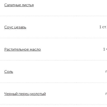
Салатные листья
1
ст.
Соус цезарь
1
Растительное масло
Соль
Черный перец молотый