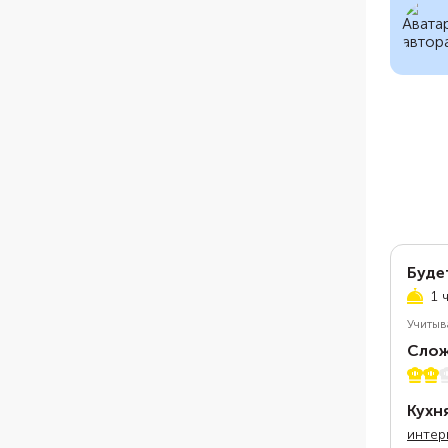
Буде
1 
Учитыв
Слож
2 из 
Кухн
интер