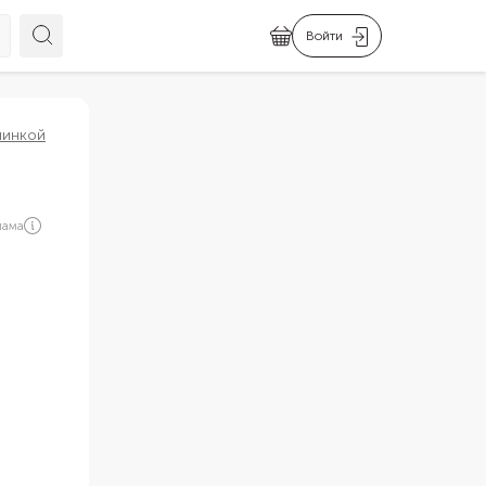
Войти
чинкой
лама