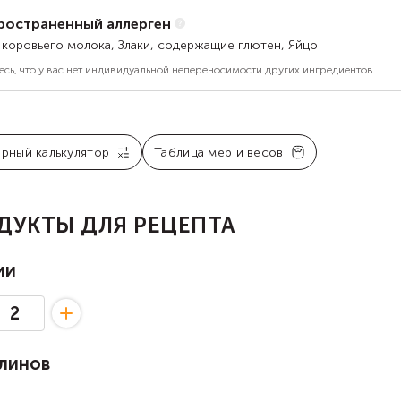
ространенный аллерген
 коровьего молока, Злаки, содержащие глютен, Яйцо
есь, что у вас нет индивидуальной непереносимости других ингредиентов.
арный калькулятор
Таблица мер и весов
ДУКТЫ ДЛЯ РЕЦЕПТА
ии
линов