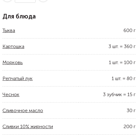
Для блюда
Тыква
600
г
Картошка
3
шт.
=
360
г
Морковь
1
шт.
=
100
г
Репчатый лук
1
шт.
=
80
г
Чеснок
3
зубчик
=
15
г
Сливочное масло
30
г
Сливки 10% жирности
200
г