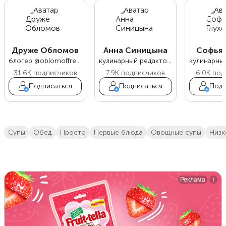
Друже Обломов
Анна Синицына
Софья 
блогер @oblomoffrecipe
кулинарный редактор Food.ru
31.6K
подписчиков
7.9K
подписчиков
6.0K
под
Подписаться
Подписаться
Подп
супы
обед
просто
первые блюда
овощные супы
низ