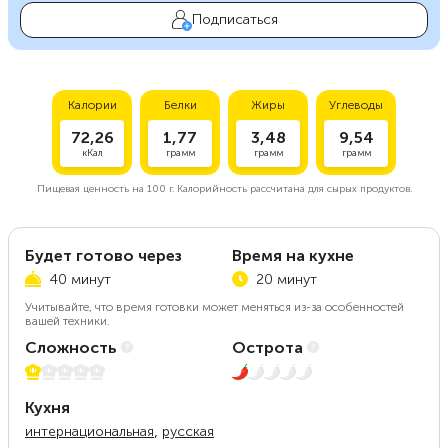
Подписаться
Калории
Белки
Жиры
Углеводы
72,26
1,77
3,48
9,54
кКал
грамм
грамм
грамм
Пищевая ценность на
100 г.
Калорийность рассчитана для сырых продуктов.
Будет готово через
Время на кухне
40 минут
20 минут
Учитывайте, что время готовки может меняться из-за особенностей
вашей техники.
Сложность
Острота
1 из 5
1 из 5
Кухня
,
интернациональная
русская