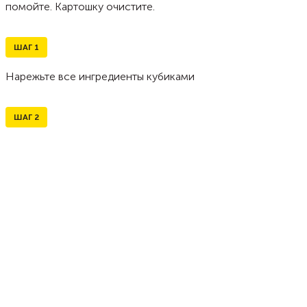
помойте. Картошку очистите.
ШАГ
1
Нарежьте все ингредиенты кубиками
ШАГ
2