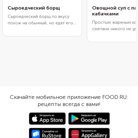
Сыроедческий борщ
Овощной суп с па
кабачками
Сыроедческий борщ по вкусу
Простым жареным ка
похож на обычный, но едят его
сметане никого не уд
холодным, как свекольник. Роль
вот если отправить ег
картофеля, который сыроеды
кастрюлю с ароматн
стараются исключать из
бульоном, то овощ за
рациона, здесь выполняет
новому. Для сытности
авокадо. Мы добавили легкую
любые макароны. Луч
цитрусовую нотку не только
подойдет фигурная па
лимонным соком, который
Например, ракушки. Кс
нужен, чтобы авокадо не
этого рецепта подойд
потемнел, но и апельсиновым.
только молодые овощи
Подавайте этот суп так же, как и
он будет хорош и лет
обычный борщ — со сметаной,
Скачайте мобильное приложение FOOD.RU:
зимой.
но обязательно сыроедческой!
рецепты всегда с вами!
Обычно ее готовят из орехов
или семечек, смешивая с
травами и специями.