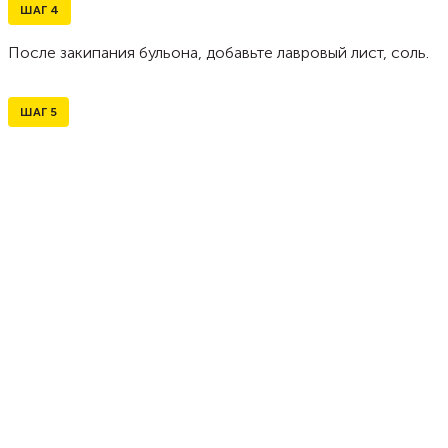
ШАГ
4
После закипания бульона, добавьте лавровый лист, соль.
ШАГ
5