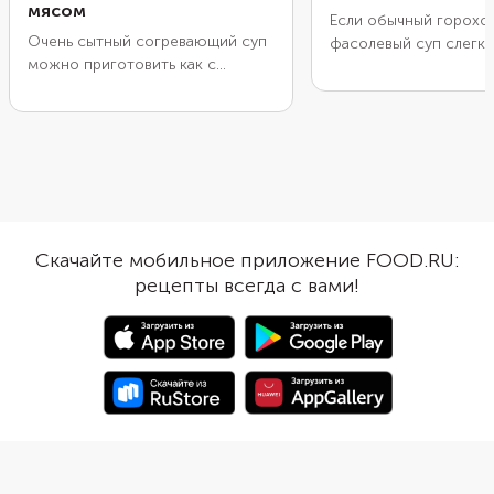
мясом
Если обычный горохо
Очень сытный согревающий суп
фасолевый суп слегка
можно приготовить как с
эти бобовые можно 
сушеной, так и с
и приготовить сборн
консервированной фасолью.
с новым вкусом. Свои
Можете выбрать красную или
супу придадут чечеви
белую фасоль, это не так важно.
зеленый горошек, а т
Приготовление занимает
обжаренные овощи. С
довольно много времени, но в
смеси бобов готовит
результате получается очень
довольно долго, но п
густой, насыщенный ароматами
очень сытным. При эт
Скачайте мобильное приложение FOOD.RU:
суп — именно то, что нужно
него не понадобятся 
рецепты всегда с вами!
зимой. Лучше выбирать для
картофель. При желан
блюда говядину или баранину.
можно приготовить н
Но и на курице, индейке или
бульоне.
свинине тоже получится очень
вкусное блюдо. А еще с ними
бульон сварится быстрее.
Обязательно добавьте для
аромата измельченные овощи,
томатный соус, специи и зелень.