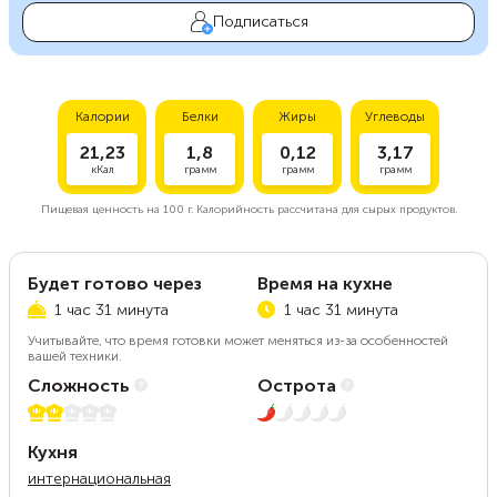
Подписаться
Калории
Белки
Жиры
Углеводы
21,23
1,8
0,12
3,17
кКал
грамм
грамм
грамм
Пищевая ценность на
100 г.
Калорийность рассчитана для сырых продуктов.
Будет готово через
Время на кухне
1 час 31 минута
1 час 31 минута
Учитывайте, что время готовки может меняться из-за особенностей
вашей техники.
Сложность
Острота
2 из 5
1 из 5
Кухня
интернациональная