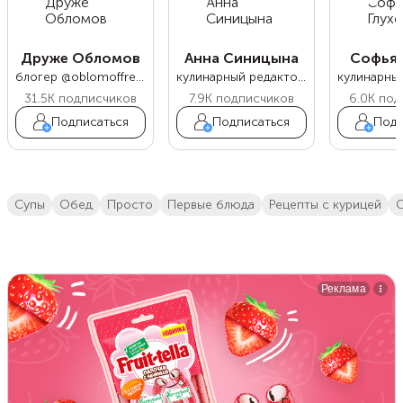
Друже Обломов
Анна Синицына
Софья 
блогер @oblomoffrecipe
кулинарный редактор Food.ru
31.5K
подписчиков
7.9K
подписчиков
6.0K
под
Подписаться
Подписаться
Подп
супы
обед
просто
первые блюда
Рецепты с курицей