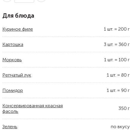
Для блюда
Куриное филе
1
шт.
=
200
г
Картошка
3
шт.
=
360
г
Морковь
1
шт.
=
100
г
Репчатый лук
1
шт.
=
80
г
Помидор
1
шт.
=
90
г
Консервированная красная
350
г
фасоль
Зелень
по вкусу