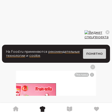
На Food.ru применяются
рекомендательные
ПОНЯТНО
технологии
и
cookie
.