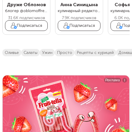
Друже Обломов
Анна Синицына
Софья 
блогер @oblomoffrecipe
кулинарный редактор Food.ru
31.6K
подписчиков
7.9K
подписчиков
6.0K
под
Подписаться
Подписаться
Подп
оливье
салаты
ужин
просто
Рецепты с курицей
дома