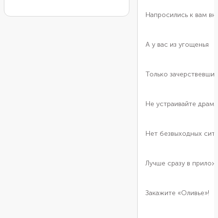
этот раз ограничимся
Напросились к вам вн
небольшими формочками. Их
можно найти на маркетплейсах,
если набрать в поисковике
А у вас из угощенья
«ванночка для губки или мыла».
Рецепт оливье можно оставить
свой любимый или попробовать
Только зачерствевший
новый. В этой версии
понадобится свежий и
маринованный огурец, а также
Не устраивайте драм
зеленый замороженный горошек.
Овощи можно отварить целиком
или уже в нарезке.
Нет безвыходных ситу
Лучше сразу в прилож
Закажите «Оливье»!