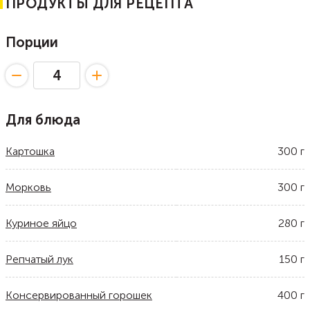
ПРОДУКТЫ ДЛЯ РЕЦЕПТА
Порции
Для блюда
Картошка
300
г
Морковь
300
г
Куриное яйцо
280
г
Репчатый лук
150
г
Консервированный горошек
400
г