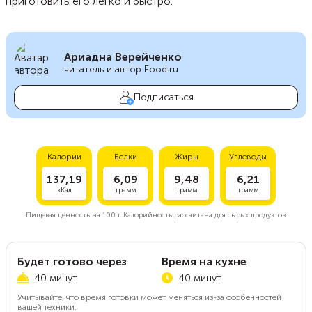
приготовить его легко и быстро.
Ариадна Верейченко
читатель и автор Food.ru
Подписаться
Калории
Белки
Жиры
Углеводы
137,19
6,09
9,48
6,21
кКал
грамм
грамм
грамм
Пищевая ценность на
100 г.
Калорийность рассчитана для сырых продуктов.
Будет готово через
Время на кухне
40 минут
40 минут
Учитывайте, что время готовки может меняться из-за особенностей
вашей техники.