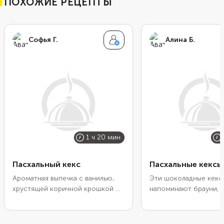
ПОХОЖИЕ РЕЦЕПТЫ
Софья Г.
Алина Б.
1 ч 20 мин
Пасхальный кекс
Пасхальные кексы
Ароматная выпечка с ванилью,
Эти шоколадные кекс
хрустящей коричной крошкой и
напоминают брауни, 
мягкой глазурью.
мягче и воздушнее. П
Представленного количества
их, чтобы не прятать 
ингредиентов хватает на три
трещинок на верхушка