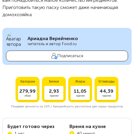
вам понадобиться малое количество ингредиентов.
Приготовить такую пасху сможет даже начинающая
домохозяйка.
Ариадна Верейченко
читатель и автор Food.ru
Подписаться
Калории
Белки
Жиры
Углеводы
279,99
2,93
11,05
44,39
кКал
грамм
грамм
грамм
Пищевая ценность на
100 г.
Калорийность рассчитана для сырых продуктов.
Будет готово через
Время на кухне
1 час
40 минут