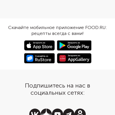
кекса разного размера: один
Украсьте творожным 
большой можно оставить для
сделайте «гнездо» из
семейного чаепития, а два
белого шоколада, нап
маленьких использовать в
миниатюрными шоко
качестве сладкого подарка.
яйцами.
Скачайте мобильное приложение FOOD.RU:
Ванильный экстракт можно
рецепты всегда с вами!
заменить ванилином или
ванильным сахаром.
Подпишитесь на нас в
социальных сетях: