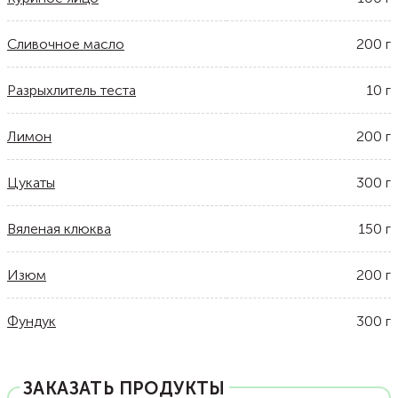
Сливочное масло
200
г
Разрыхлитель теста
10
г
Лимон
200
г
Цукаты
300
г
Вяленая клюква
150
г
Изюм
200
г
Фундук
300
г
ЗАКАЗАТЬ ПРОДУКТЫ