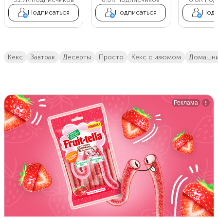
Подписаться
Подписаться
Подп
кекс
завтрак
десерты
просто
кекс с изюмом
домашн