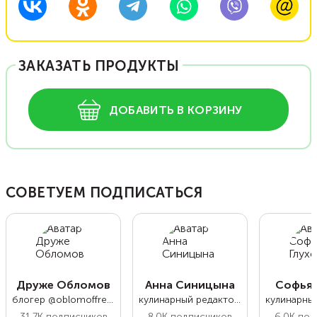
ЗАКАЗАТЬ ПРОДУКТЫ
ДОБАВИТЬ В КОРЗИНУ
СОВЕТУЕМ ПОДПИСАТЬСЯ
Друже Обломов
Анна Синицына
Софья 
блогер @oblomoffrecipe
кулинарный редактор Food.ru
31.7K
подписчиков
8.0K
подписчиков
6.0K
под