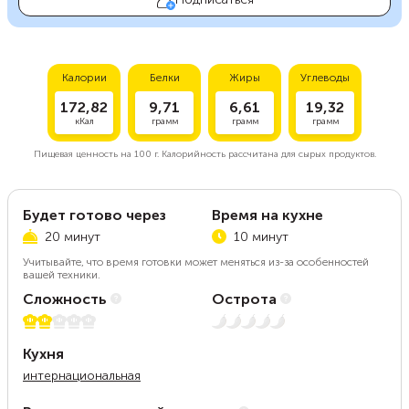
Калории
Белки
Жиры
Углеводы
172,82
9,71
6,61
19,32
кКал
грамм
грамм
грамм
Пищевая ценность на
100 г.
Калорийность рассчитана для сырых продуктов.
Будет готово через
Время на кухне
20 минут
10 минут
Учитывайте, что время готовки может меняться из-за особенностей
вашей техники.
Сложность
Острота
2 из 5
Нет остроты
Кухня
интернациональная