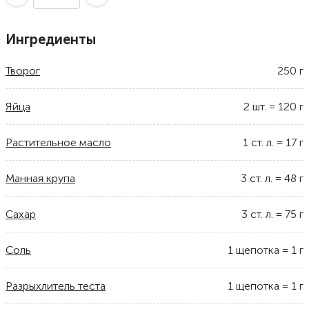
Ингредиенты
Творог
250
г
Яйца
2
шт.
=
120
г
Растительное масло
1
ст. л.
=
17
г
Манная крупа
3
ст. л.
=
48
г
Сахар
3
ст. л.
=
75
г
Соль
1
щепотка
=
1
г
Разрыхлитель теста
1
щепотка
=
1
г