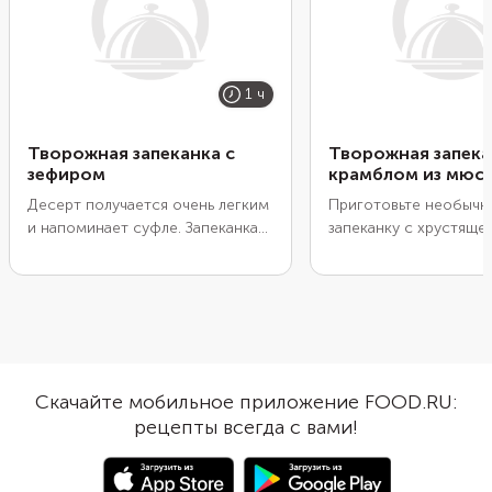
1 ч
Творожная запеканка с
Творожная запека
зефиром
крамблом из мюс
Десерт получается очень легким
Приготовьте необыч
и напоминает суфле. Запеканка
запеканку с хрустяще
подойдет для полезного
из мюсли (она называ
завтрака или детского полдника.
крамбл). А в основе б
Вместо груши можно взять
классическая смесь д
любые мягкие фрукты или ягоды:
творожной запеканки
персик, банан, малину. Перед
крупой. При замешив
подачей можно полить каждый
творожного слоя вы 
кусочек медом или кленовым
добавить любые изме
Скачайте мобильное приложение FOOD.RU:
сиропом, а также украсить
сухофрукты по желан
рецепты всегда с вами!
шапочкой из взбитых сливок.
приготовления исполь
техника подготовки 
выпечки под название