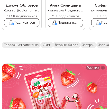
Друже Обломов
Анна Синицына
Софья 
блогер @oblomoffrecipe
кулинарный редактор Food.ru
31.6K
подписчиков
7.9K
подписчиков
6.0K
под
Подписаться
Подписаться
Подп
творожная запеканка
ужин
вторые блюда
завтрак
запек