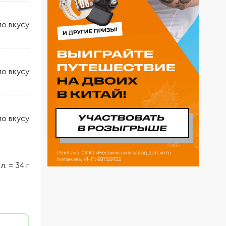
по вкусу
по вкусу
по вкусу
 л.
=
34
г