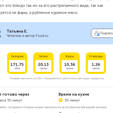
т это блюдо так из-за его растрепанного вида, так как
уется не фарш, а рубленое куриное мясо.
Татьяна Е.
Подпис
Читатель и автор Food.ru
Калории
Белки
Жиры
Углеводы
171,75
20,13
10,36
1,26
кКал
грамм
грамм
грамм
Пищевая ценность на
100 г.
Калорийность рассчитана для сырых продуктов.
т готово через
Время на кухне
часа 30 минут
30 минут
айте, что время готовки может меняться из-за особенностей вашей техники.