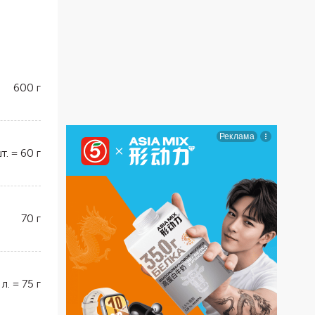
600
г
т.
=
60
г
70
г
 л.
=
75
г