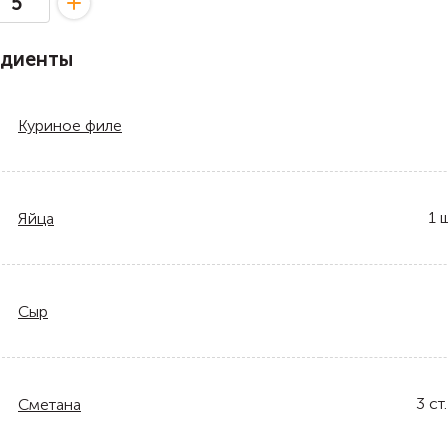
едиенты
Куриное филе
1
ш
Яйца
Сыр
3
ст.
Сметана