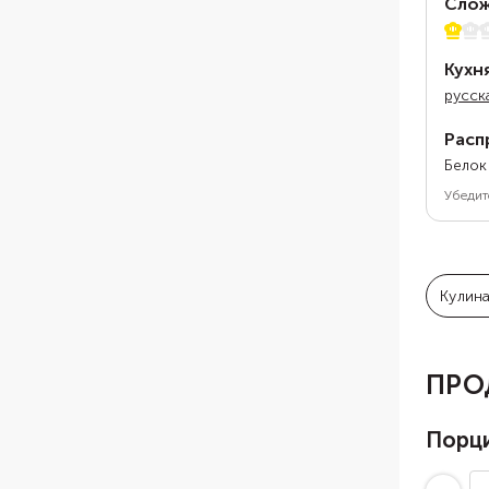
Слож
1 из 5
Кухн
русск
Расп
Белок
Убедит
Кулин
ПРО
Порц