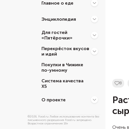
Главное о еде
Энциклопедия
Для гостей
«Пятёрочки»
Перекрёсток вкусов
и идей
Покупки в Чижике
по-умному
Система качества
8
Х5
Рас
О проекте
сы
©
2026
, Food.ru Любое использование контента без
письменного разрешения Food.ru запрещено.
Возрастное ограничение 16+
Очень в