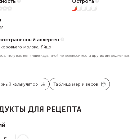
ность
Острота
1 из 5
я
ая
ространенный аллерген
 коровьего молока, Яйцо
есь, что у вас нет индивидуальной непереносимости других ингредиентов.
арный калькулятор
Таблица мер и весов
ДУКТЫ ДЛЯ РЕЦЕПТА
ий