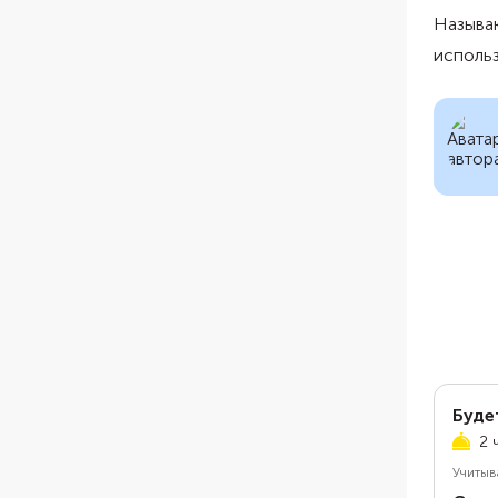
Называю
использ
Буде
2 
Учитыв