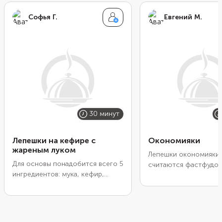
Софья Г.
Евгений М.
30 минут
Лепешки на кефире с
Окономияки
жареным луком
Лепешки окономияки 
Для основы понадобится всего 5
считаются фастфудом
ингредиентов: мука, кефир,
рецепта у блюда нет.
яйцо, сода и соль. Тесто
переводится как «то, 
получится пластичным, а сами
любите». Поэтому в 
лепешки — пышными. Можно
добавляют и рыбу, и
приготовить их без начинки или
морепродукты, и мясо