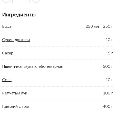
Ингредиенты
Вода
250
мл
=
250
г
Сухие дрожжи
10
г
Сахар
5
г
Пшеничная мука хлебопекарная
500
г
Соль
10
г
Репчатый лук
100
г
Говяжий фарш
400
г