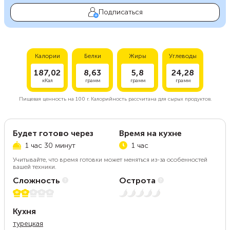
Подписаться
Калории
Белки
Жиры
Углеводы
187,02
8,63
5,8
24,28
кКал
грамм
грамм
грамм
Пищевая ценность на
100 г.
Калорийность рассчитана для сырых продуктов.
Будет готово через
Время на кухне
1 час 30 минут
1 час
Учитывайте, что время готовки может меняться из-за особенностей
вашей техники.
Сложность
Острота
2 из 5
Нет остроты
Кухня
турецкая