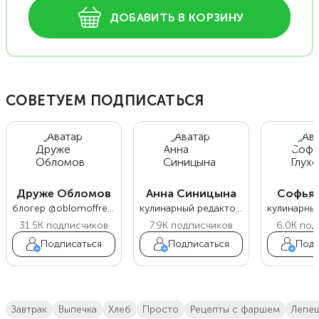
ДОБАВИТЬ В КОРЗИНУ
СОВЕТУЕМ ПОДПИСАТЬСЯ
Друже Обломов
Анна Синицына
Софья 
блогер @oblomoffrecipe
кулинарный редактор Food.ru
31.5K
подписчиков
7.9K
подписчиков
6.0K
под
Подписаться
Подписаться
Подп
завтрак
выпечка
хлеб
просто
рецепты с фаршем
лепе