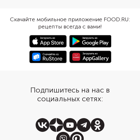
наполнить сыром, картофелем
различные овощи. По
или репчатым луком — как в
взять для наполнения
этом рецепте. Чтобы смягчить
белокочанную капусту
Скачайте мобильное приложение FOOD.RU:
остроту лука, обжарьте его на
картофель, морковь, 
рецепты всегда с вами!
растительном масле. Овощ
перец и маринованны
приобретет легкую сладость.
Быстро замешайте те
добавьте начинку, сф
заготовки и обжарьте 
Чтобы окономияки то
пропеклись, готовьте 
крышкой.
Подпишитесь на нас в
социальных сетях: