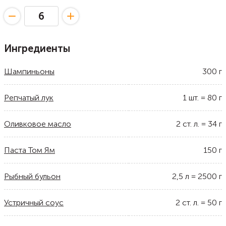
Ингредиенты
Шампиньоны
300
г
Репчатый лук
1
шт.
=
80
г
Оливковое масло
2
ст. л.
=
34
г
Паста Том Ям
150
г
Рыбный бульон
2,5
л
=
2500
г
Устричный соус
2
ст. л.
=
50
г