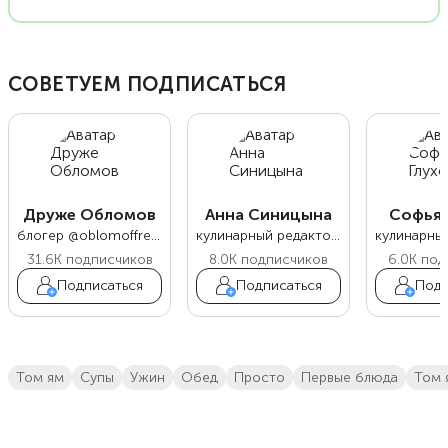
СОВЕТУЕМ ПОДПИСАТЬСЯ
Друже Обломов
Анна Синицына
Софья 
блогер @oblomoffrecipe
кулинарный редактор Food.ru
31.6K
подписчиков
8.0K
подписчиков
6.0K
под
Подписаться
Подписаться
Подп
том ям
супы
ужин
обед
просто
первые блюда
том