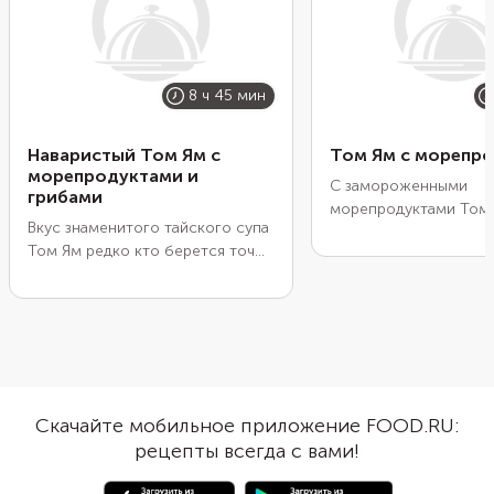
8 ч 45 мин
Наваристый Том Ям с
Том Ям с морепр
морепродуктами и
С замороженными
грибами
морепродуктами Том
Вкус знаменитого тайского супа
получится ничуть не х
Том Ям редко кто берется точно
со свежими креветка
описать. Он и острый, и сладкий,
кальмарами. Их даже 
и кисловатый, и освежающий.
обязательно размораж
Все это супу обеспечивает
Достаточно положить 
уникальная заправка на основе
конце приготовления 
лемонграсса, имбиря, чеснока,
провариться в течени
рыбного соуса и других приправ.
минут. Обжарьте овощ
В наши дни сварить Том Ям
их водой и добавьте 
Скачайте мобильное приложение FOOD.RU:
можно без огромного
супа. Затем положит
рецепты всегда с вами!
количества ингредиентов с
коктейль и влейте ко
помощью уже готовой пасты для
молоко. Подайте со 