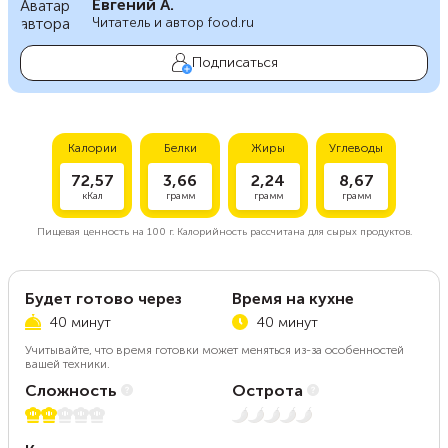
Евгений А.
Читатель и автор food.ru
Подписаться
Калории
Белки
Жиры
Углеводы
72,57
3,66
2,24
8,67
кКал
грамм
грамм
грамм
Пищевая ценность на
100 г.
Калорийность рассчитана для сырых продуктов.
Будет готово через
Время на кухне
40 минут
40 минут
Учитывайте, что время готовки может меняться из-за особенностей
вашей техники.
Сложность
Острота
2 из 5
Нет остроты