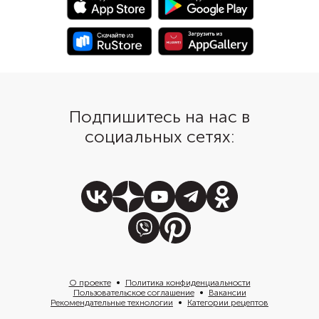
супа. Этот вариант супа с
зеленью, например з
морепродуктами и грибами
луком и кинзой, а так
делает особенно наваристым
ломтиком лайма.
бульон из голов креветок.
Подпишитесь на нас в
социальных сетях:
О проекте
Политика конфиденциальности
Пользовательское соглашение
Вакансии
Рекомендательные технологии
Категории рецептов