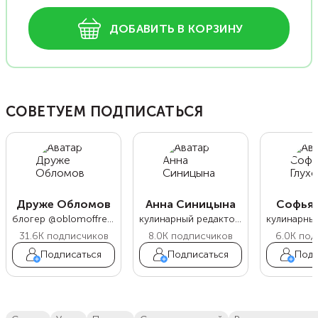
ДОБАВИТЬ В КОРЗИНУ
СОВЕТУЕМ ПОДПИСАТЬСЯ
Друже Обломов
Анна Синицына
Софья 
блогер @oblomoffrecipe
кулинарный редактор Food.ru
31.6K
подписчиков
8.0K
подписчиков
6.0K
под
Подписаться
Подписаться
Подп