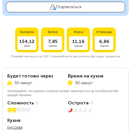
Подписаться
Калории
Белки
Жиры
Углеводы
154,12
7,85
11,16
6,86
кКал
грамм
грамм
грамм
Пищевая ценность на
100 г.
Калорийность рассчитана для сырых продуктов.
Будет готово через
Время на кухне
30 минут
30 минут
Учитывайте, что время готовки может меняться из-за особенностей
вашей техники.
Сложность
Острота
2 из 5
1 из 5
Кухня
русская