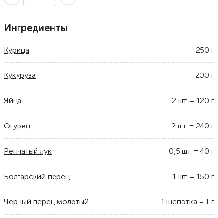
Ингредиенты
Курица
250
г
Кукуруза
200
г
Яйца
2
шт.
=
120
г
Огурец
2
шт.
=
240
г
Репчатый лук
0,5
шт.
=
40
г
Болгарский перец
1
шт.
=
150
г
Черный перец молотый
1
щепотка
=
1
г