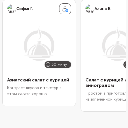
Софья Г.
Алина Б.
30 минут
Азиатский салат с курицей
Салат с курицей и
виноградом
Контраст вкусов и текстур в
Простой в приготовле
этом салате хорошо
из запеченной курицы
подчеркивает сладковато-
виноградом, сельдер
пикантная заправка. Возьмите
миндалем. Для заправ
запеченную или подкопченную
смешайте греческий й
курицу, мягкое спелое авокадо,
дижонскую горчицу с
сочный апельсин и нежную