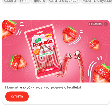
салаты
ужин
просто
салаты с курицей
Рецепты с куриц