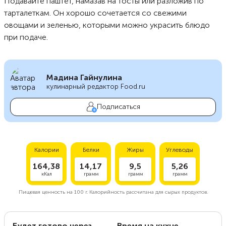
Подавайте паштет, намазав на тосты или разложив по
тарталеткам. Он хорошо сочетается со свежими
овощами и зеленью, которыми можно украсить блюдо
при подаче.
Мадина Гайнулина
кулинарный редактор Food.ru
Подписаться
Калории
Белки
Жиры
Углеводы
164,38
14,17
9,5
5,26
кКал
грамм
грамм
грамм
Пищевая ценность на
100 г.
Калорийность рассчитана для сырых продуктов.
Будет готово через
Время на кухне