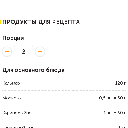
ПРОДУКТЫ ДЛЯ РЕЦЕПТА
Порции
Для основного блюда
Кальмар
120
г
Морковь
0,5
шт.
=
50
г
Куриное яйцо
1
шт.
=
60
г
Плавленый сыр
35
г