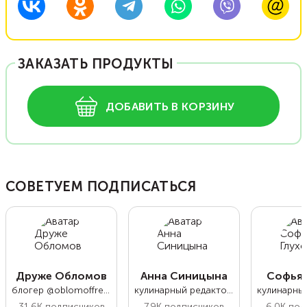
ЗАКАЗАТЬ ПРОДУКТЫ
ДОБАВИТЬ В КОРЗИНУ
СОВЕТУЕМ ПОДПИСАТЬСЯ
Друже Обломов
Анна Синицына
Софья 
блогер @oblomoffrecipe
кулинарный редактор Food.ru
31.6K
подписчиков
7.9K
подписчиков
6.0K
под