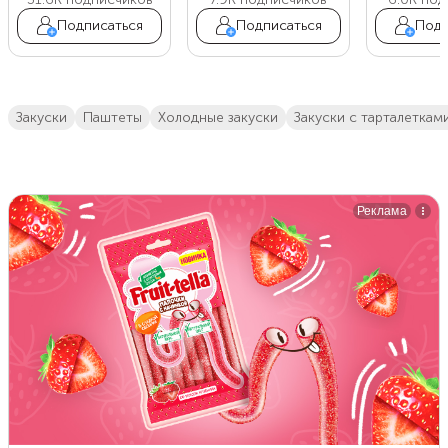
Подписаться
Подписаться
Подп
закуски
паштеты
холодные закуски
закуски с тарталеткам