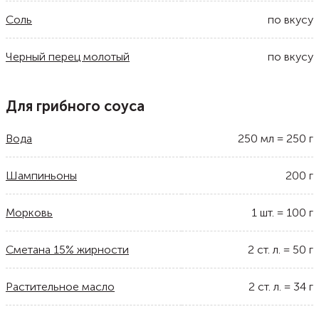
Соль
по вкусу
Черный перец молотый
по вкусу
Для грибного соуса
Вода
250
мл
=
250
г
Шампиньоны
200
г
Морковь
1
шт.
=
100
г
Сметана 15% жирности
2
ст. л.
=
50
г
Растительное масло
2
ст. л.
=
34
г