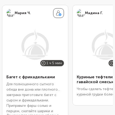
Мария Ч.
Мадина Г.
1 ч 5 мин
Багет с фрикадельками
Куриные тефтели 
гавайской смесью
Для полноценного сытного
Чтобы сделать тефтел
обеда вне дома или плотного
куриной грудки более
завтрака приготовьте багет с
добавьте в фарш бол
сыром и фрикадельками.
овощей. Для быстрот
Приправьте фарш солью и
использовать готовую
перцем, скатайте шарики и