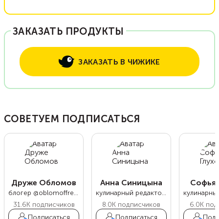
ЗАКАЗАТЬ ПРОДУКТЫ
ЗАКАЗАТЬ В ЧИЖИКЕ
СОВЕТУЕМ ПОДПИСАТЬСЯ
Друже Обломов
Анна Синицына
Софья 
блогер @oblomoffrecipe
кулинарный редактор Food.ru
31.6K
подписчиков
8.0K
подписчиков
6.0K
под
Подписаться
Подписаться
Подп