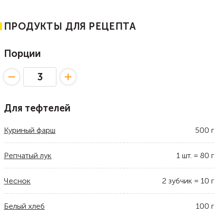
ПРОДУКТЫ ДЛЯ РЕЦЕПТА
Порции
Для тефтелей
Куриный фарш
500
г
Репчатый лук
1
шт.
=
80
г
Чеснок
2
зубчик
=
10
г
Белый хлеб
100
г