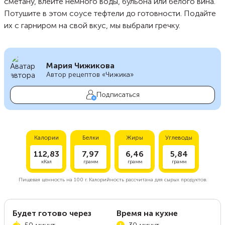
сметану, влейте немного воды, бульона или белого вина.
Потушите в этом соусе тефтели до готовности. Подайте
их с гарниром на свой вкус, мы выбрали гречку.
Мария Чижикова
Автор рецептов «Чижика»
Подписаться
Калории
Белки
Жиры
Углеводы
112,83
7,97
6,46
5,84
кКал
грамм
грамм
грамм
Пищевая ценность на
100 г.
Калорийность рассчитана для сырых продуктов.
Будет готово через
Время на кухне