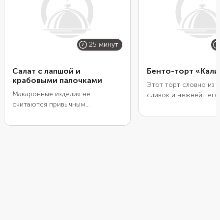
25 минут
Салат с лапшой и
Бенто-торт «Кал
крабовыми палочками
Этот торт словно из 
Макаронные изделия не
сливок и нежнейшего
считаются привычным
так и просится к чаш
ингредиентом для салатов, но
на самом деле это п
вписываются в них очень
ужин, созданный для
органично, делая эти блюда
роллов. Сделайте осн
сытными и вкусными. Можно
риса, сформировав ее
даже взять лапшу быстрого
помощью кулинарного
приготовления. На ее
добавьте начинку от
подготовку потребуется всего
«Калифорнии». Смажь
несколько минут и минимум
творожным сыром и у
посуды, ведь доставать
вкусу. Не забудьте упа
кастрюлю для варки не придется.
традиционный для бе
ланч-бокс.