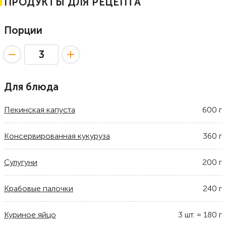
ПРОДУКТЫ ДЛЯ РЕЦЕПТА
Порции
Для блюда
Пекинская капуста
600
г
Консервированная кукуруза
360
г
Сулугуни
200
г
Крабовые палочки
240
г
Куриное яйцо
3
шт.
=
180
г