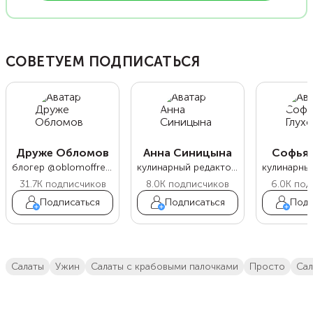
СОВЕТУЕМ ПОДПИСАТЬСЯ
Друже Обломов
Анна Синицына
Софья 
блогер @oblomoffrecipe
кулинарный редактор Food.ru
31.7K
подписчиков
8.0K
подписчиков
6.0K
под
Подписаться
Подписаться
Подп
салаты
ужин
салаты с крабовыми палочками
просто
са