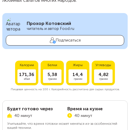
любимых салатов многих народов.
Прохор Котовский
читатель и автор Food.ru
Подписаться
Калории
Белки
Жиры
Углеводы
171,36
5,38
14,4
4,82
кКал
грамм
грамм
грамм
Пищевая ценность на
100 г.
Калорийность рассчитана для сырых продуктов.
Будет готово через
Время на кухне
40 минут
40 минут
Учитывайте, что время готовки может меняться из-за особенностей
вашей техники.