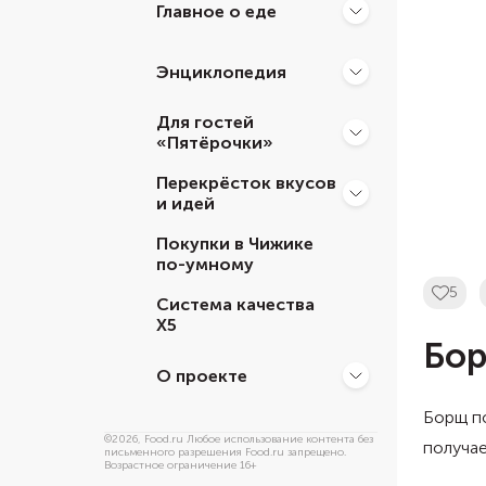
Главное о еде
Энциклопедия
Для гостей
«Пятёрочки»
Перекрёсток вкусов
и идей
Покупки в Чижике
по-умному
5
Система качества
Х5
Бор
О проекте
Борщ по
©
2026
, Food.ru Любое использование контента без
получае
письменного разрешения Food.ru запрещено.
Возрастное ограничение 16+