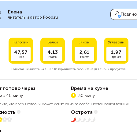
Елена
Подпис
читатель и автор Food.ru
Калории
Белки
Жиры
Углеводы
47,57
4,13
2,61
1,97
кКал
грамм
грамм
грамм
Пищевая ценность на
100 г.
Калорийность рассчитана для сырых продуктов.
т готово через
Время на кухне
час 40 минут
30 минут
айте, что время готовки может меняться из-за особенностей вашей техники.
ность
Острота
5
1 из 5
я