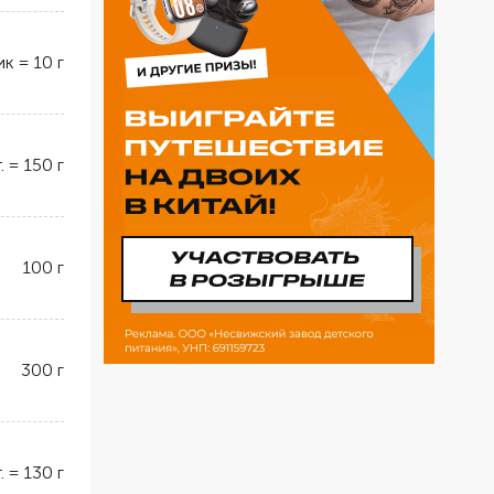
ик
=
10
г
.
=
150
г
100
г
300
г
.
=
130
г