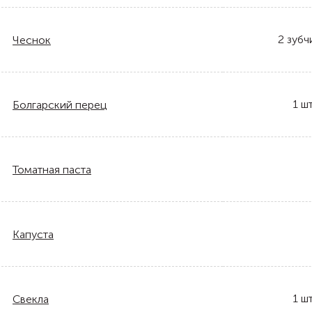
2
зубч
Чеснок
1
шт
Болгарский перец
Томатная паста
Капуста
1
шт
Свекла