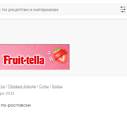
пты
Первые блюда
Супы
Борщ
бря 2021