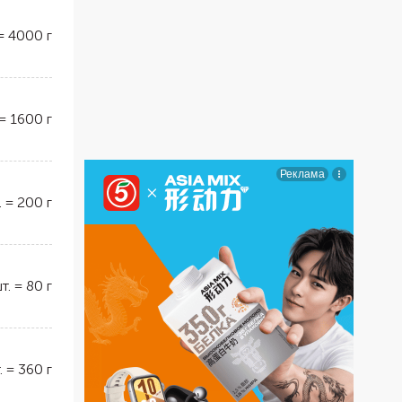
=
4000
г
=
1600
г
.
=
200
г
т.
=
80
г
.
=
360
г