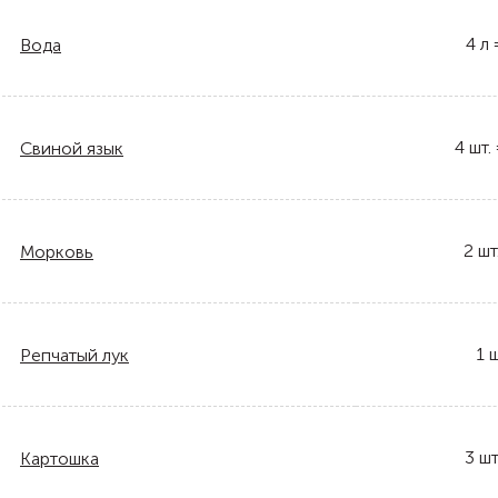
4
л
Вода
4
шт.
Свиной язык
2
шт
Морковь
1
ш
Репчатый лук
3
шт
Картошка