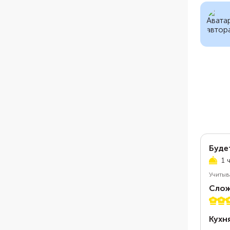
Буде
1 
Учитыв
Слож
3 из 
Кухн