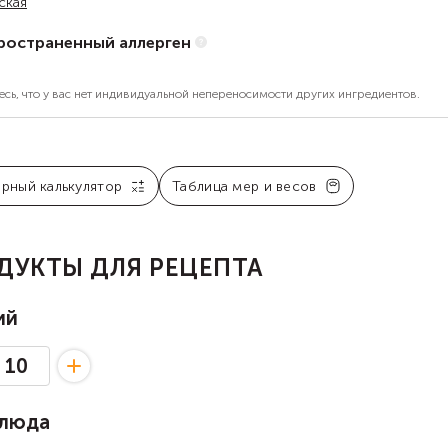
ская
ространенный аллерген
есь, что у вас нет индивидуальной непереносимости других ингредиентов.
арный калькулятор
Таблица мер и весов
ДУКТЫ ДЛЯ РЕЦЕПТА
ий
блюда