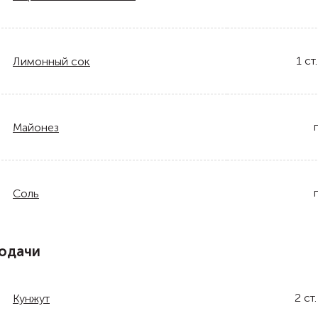
1
ст.
Лимонный сок
Майонез
Соль
одачи
2
ст.
Кунжут