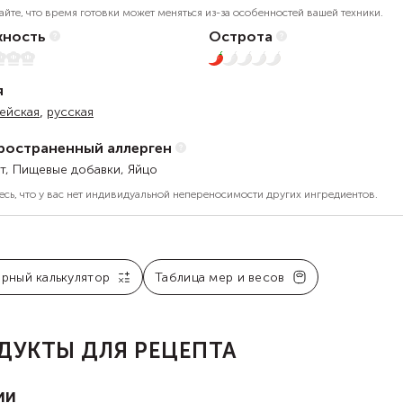
айте, что время готовки может меняться из-за особенностей вашей техники.
ность
Острота
1 из 5
я
,
ейская
русская
ространенный аллерген
т, Пищевые добавки, Яйцо
есь, что у вас нет индивидуальной непереносимости других ингредиентов.
арный калькулятор
Таблица мер и весов
ДУКТЫ ДЛЯ РЕЦЕПТА
ии