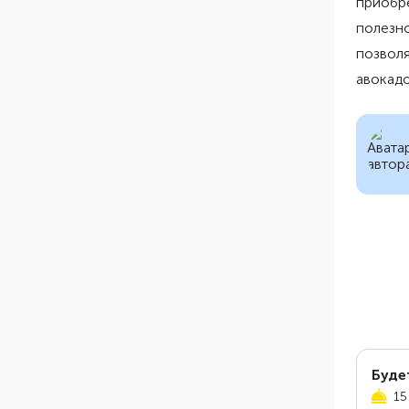
приобре
полезно
позволя
авокадо
Буде
15