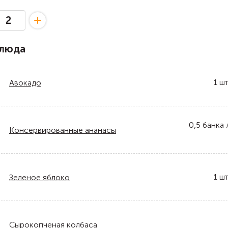
блюда
1
шт
Авокадо
0,5
банка 
Консервированные ананасы
1
шт
Зеленое яблоко
Сырокопченая колбаса