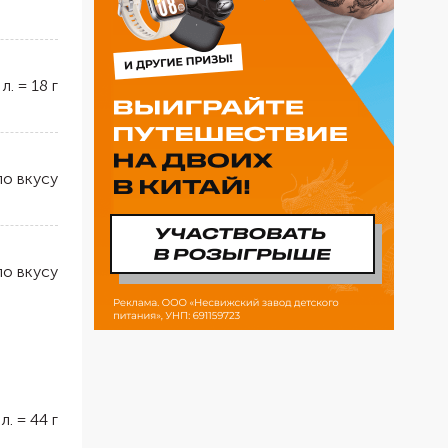
 л.
=
18
г
по вкусу
по вкусу
 л.
=
44
г