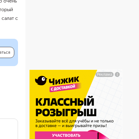
о очень
оторый
 салат с
аться