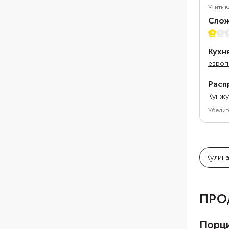
Учитыв
Слож
1 из 5
Кухн
европ
Расп
Кунжу
Убедит
Кулин
ПРО
Порц