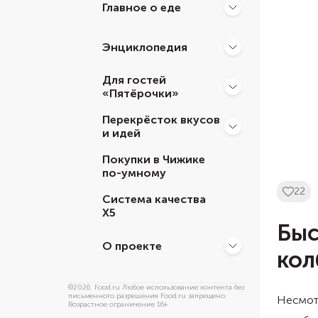
Главное о еде
Энциклопедия
Для гостей
«Пятёрочки»
Перекрёсток вкусов
и идей
Покупки в Чижике
по-умному
22
Система качества
Х5
Быс
О проекте
кол
©
2026
, Food.ru Любое использование контента без
письменного разрешения Food.ru запрещено.
Несмотр
Возрастное ограничение 16+