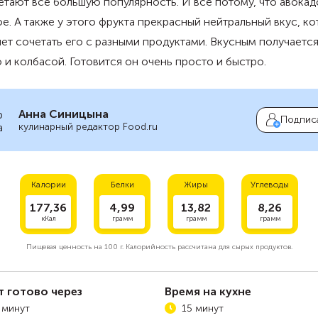
тают все большую популярность. И все потому, что авокад
е. А также у этого фрукта прекрасный нейтральный вкус, к
ет сочетать его с разными продуктами. Вкусным получается
 и колбасой. Готовится он очень просто и быстро.
Анна Синицына
Подпис
кулинарный редактор Food.ru
Калории
Белки
Жиры
Углеводы
177,36
4,99
13,82
8,26
кКал
грамм
грамм
грамм
Пищевая ценность на
100 г.
Калорийность рассчитана для сырых продуктов.
т готово через
Время на кухне
 минут
15 минут