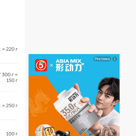
.
=
220
г
/ 300 г
=
150
г
.
=
250
г
100
г