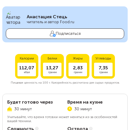
Анастация Стець
читатель и автор Food.ru
Подписаться
Калории
Белки
Жиры
Углеводы
112,07
13,27
2,83
7,35
кКал
грамм
грамм
грамм
Пищевая ценность на
100 г.
Калорийность рассчитана для сырых продуктов.
Будет готово через
Время на кухне
30 минут
30 минут
Учитывайте, что время готовки может меняться из-за особенностей
вашей техники.
Сложность
Острота