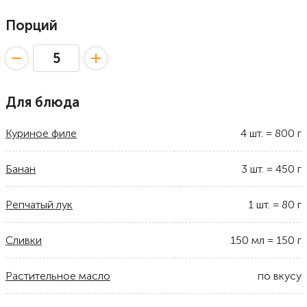
Порций
Для блюда
Куриное филе
4
шт.
=
800
г
Банан
3
шт.
=
450
г
Репчатый лук
1
шт.
=
80
г
Сливки
150
мл
=
150
г
Растительное масло
по вкусу