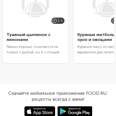
1 ч
Тушеный цыпленок с
Куриные митболы 
лимонами
орзо и овощами
Лимон хорошо сочетается не
Куриное мясо остает
только с рыбой, но и с птицей.
вариантом для питате
Во время жарки его кислота
легкого ужина с высо
помогает мясу быстрее дойти
содержанием белка и
до готовности. Плюс цитрус
минимумом углеводов
хорошо уравновешивает
Но обычные низкоугл
жирность блюда, особенно если
блюда из курицы быс
вы готовите цыпленка с кожей.
надоедают. Попробуй
Желательно взять узбекские
пожарить из куриног
Скачайте мобильное приложение FOOD.RU:
лимоны. У них приятная кислинка
митболы, добавив в м
рецепты всегда с вами!
с легким намеком на сладость.
пряный соус песто с 
Но если под рукой оказался
деликатный лук-шалот
обычный лимон, разбавьте его
итальянские травы. А