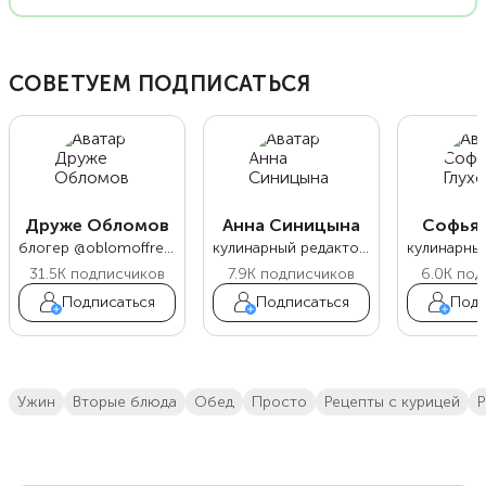
СОВЕТУЕМ ПОДПИСАТЬСЯ
Друже Обломов
Анна Синицына
Софья 
блогер @oblomoffrecipe
кулинарный редактор Food.ru
31.5K
подписчиков
7.9K
подписчиков
6.0K
под
Подписаться
Подписаться
Подп
ужин
вторые блюда
обед
просто
Рецепты с курицей