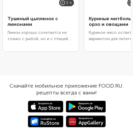
1 ч
Тушеный цыпленок с
Куриные митболы 
лимонами
орзо и овощами
Лимон хорошо сочетается не
Куриное мясо остает
только с рыбой, но и с птицей.
вариантом для питате
Во время жарки его кислота
легкого ужина с высо
помогает мясу быстрее дойти
содержанием белка и
до готовности. Плюс цитрус
минимумом углеводов
хорошо уравновешивает
Но обычные низкоугл
жирность блюда, особенно если
блюда из курицы быс
вы готовите цыпленка с кожей.
надоедают. Попробуй
Желательно взять узбекские
пожарить из куриног
Скачайте мобильное приложение FOOD.RU:
лимоны. У них приятная кислинка
митболы, добавив в м
рецепты всегда с вами!
с легким намеком на сладость.
пряный соус песто с 
Но если под рукой оказался
деликатный лук-шалот
обычный лимон, разбавьте его
итальянские травы. А
апельсином. Вкус блюда станет
пикантные митболы о
мягче, а аромат — насыщеннее.
только выложить на г
пасты орзо с зеленью
и подать с капелькам