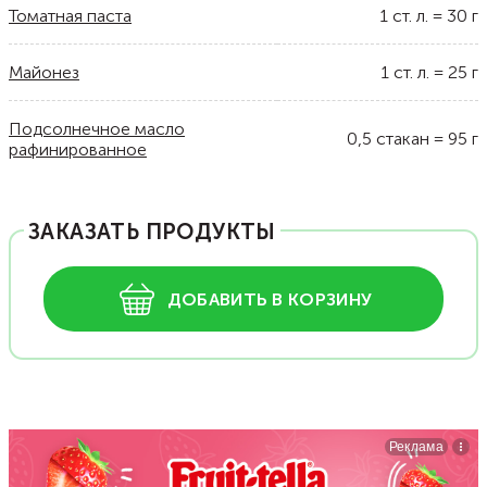
Томатная паста
1
ст. л.
=
30
г
Майонез
1
ст. л.
=
25
г
Подсолнечное масло
0,5
стакан
=
95
г
рафинированное
ЗАКАЗАТЬ ПРОДУКТЫ
ДОБАВИТЬ В КОРЗИНУ