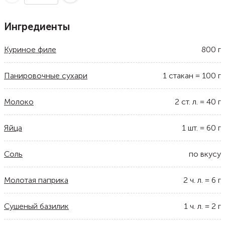
Ингредиенты
Куриное филе
800
г
Панировочные сухари
1
стакан
=
100
г
Молоко
2
ст. л.
=
40
г
Яйца
1
шт.
=
60
г
Соль
по вкусу
Молотая паприка
2
ч. л.
=
6
г
Сушеный базилик
1
ч. л.
=
2
г