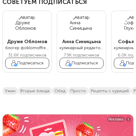
СОВЕТУЕМ ПОДПИСАТЬСЯ
Друже Обломов
Анна Синицына
Софья 
блогер @oblomoffrecipe
кулинарный редактор Food.ru
31.6K
подписчиков
7.9K
подписчиков
6.0K
под
Подписаться
Подписаться
Подп
ужин
вторые блюда
обед
просто
Рецепты с курицей