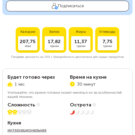
Подписаться
Калории
Белки
Жиры
Углеводы
207,75
17,82
11,37
7,75
кКал
грамм
грамм
грамм
Пищевая ценность на
100 г.
Калорийность рассчитана для сырых продуктов.
Будет готово через
Время на кухне
1 час
30 минут
Учитывайте, что время готовки может меняться из-за особенностей
вашей техники.
Сложность
Острота
2 из 5
1 из 5
Кухня
интернациональная