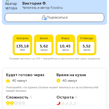
Виктория Ф.
Читатель и автор Food.ru
Подписаться
Калории
Белки
Жиры
Углеводы
135,18
5,62
10,45
5,52
кКал
грамм
грамм
грамм
Пищевая ценность на
100 г.
Калорийность рассчитана для сырых продуктов.
Будет готово через
Время на кухне
40 минут
40 минут
Учитывайте, что время готовки может меняться из-за особенностей
вашей техники.
Сложность
Острота
2 из 5
1 из 5