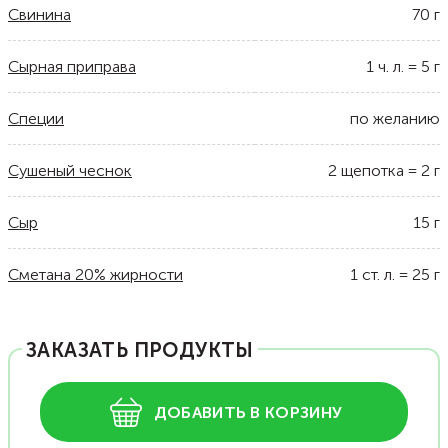
Свинина
70
г
Сырная приправа
1
ч. л.
=
5
г
Специи
по желанию
Сушеный чеснок
2
щепотка
=
2
г
Сыр
15
г
Сметана 20% жирности
1
ст. л.
=
25
г
ЗАКАЗАТЬ ПРОДУКТЫ
ДОБАВИТЬ В КОРЗИНУ