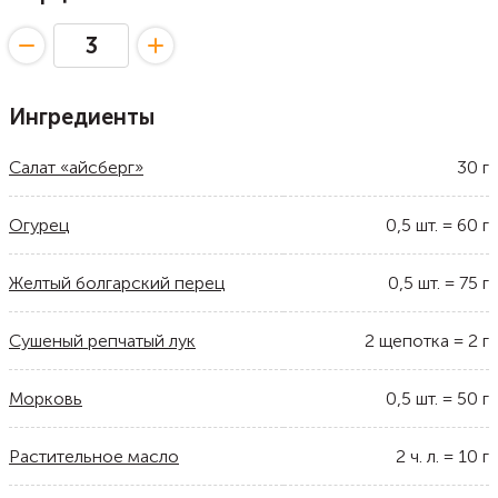
Ингредиенты
Салат «айсберг»
30
г
Огурец
0,5
шт.
=
60
г
Желтый болгарский перец
0,5
шт.
=
75
г
Сушеный репчатый лук
2
щепотка
=
2
г
Морковь
0,5
шт.
=
50
г
Растительное масло
2
ч. л.
=
10
г