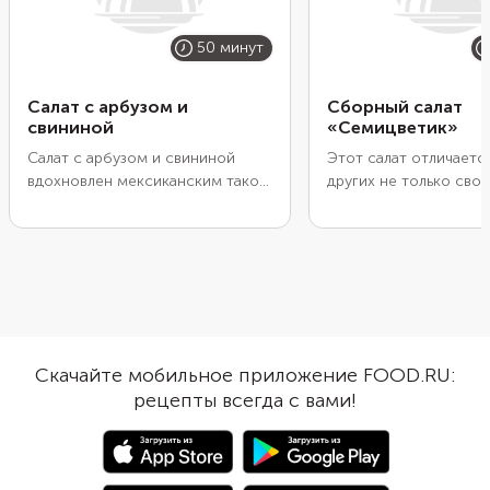
50 минут
Салат с арбузом и
Сборный салат
свининой
«Семицветик»
Салат с арбузом и свининой
Этот салат отличаетс
вдохновлен мексиканским тако в
других не только сво
кукурузных лепешках, но
составом, но и интер
приготовлен в менее
подачей. По центру 
калорийной версии и с легким
сервировочной тарелк
азиатским акцентом.
порция майонеза. А в
Замаринуйте мясо в смеси
распределяются друг
соевого и устричного соуса с
ингредиентов в форм
имбирем и острым перцем,
лепестков. Поэтому с
обжарьте и приправьте
называется «Семицвет
Скачайте мобильное приложение FOOD.RU:
освежающим соусом сальса из
Солите и перемешива
рецепты всегда с вами!
арбуза, авокадо и огурца. А
ингредиенты уже сидя
вместо лепешек возьмите
столом, чтобы салат 
крупные листья салата романо,
свою красивую форм
изогнутые в виде «лодочек».
подаче.