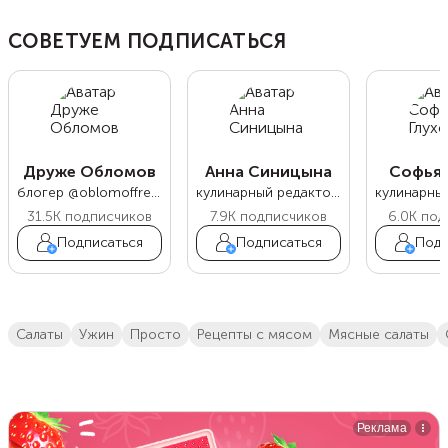
СОВЕТУЕМ ПОДПИСАТЬСЯ
Друже Обломов
Анна Синицына
Софья 
блогер @oblomoffrecipe
кулинарный редактор Food.ru
31.5K
подписчиков
7.9K
подписчиков
6.0K
под
Подписаться
Подписаться
Подп
салаты
ужин
просто
Рецепты с мясом
мясные салаты