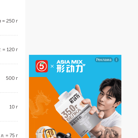
л
=
250
г
.
=
120
г
500
г
10
г
 л.
=
75
г