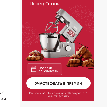
гда
ые и