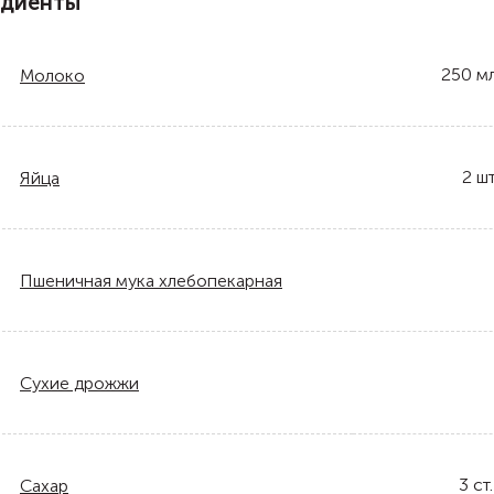
едиенты
250
м
Молоко
2
шт
Яйца
Пшеничная мука хлебопекарная
Сухие дрожжи
3
ст.
Сахар