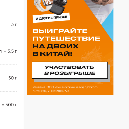
3
г
л.
=
3,5
г
50
г
л
=
500
г