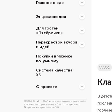
Главное о еде
Энциклопедия
Для гостей
«Пятёрочки»
Перекрёсток вкусов
и идей
Покупки в Чижике
по-умному
851
Система качества
Х5
Кла
О проекте
В детст
©
2026
, Food.ru Любое использование контента без
последн
письменного разрешения Food.ru запрещено.
Возрастное ограничение 16+
горячие