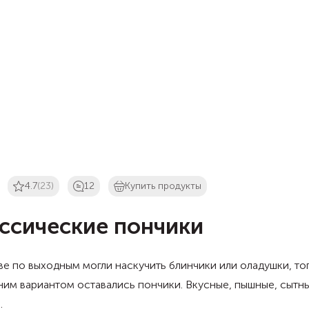
4.7
(23)
12
Купить продукты
ссические пончики
ве по выходным могли наскучить блинчики или оладушки, то
им вариантом оставались пончики. Вкусные, пышные, сытн
.