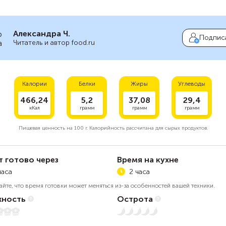
Александра Ч.
Подпис
Читатель и автор food.ru
Калории
Белки
Жиры
Углеводы
466,24
5,2
37,08
29,4
кКал
грамм
грамм
грамм
Пищевая ценность на
100 г.
Калорийность рассчитана для сырых продуктов.
т готово через
Время на кухне
часа
2 часа
айте, что время готовки может меняться из-за особенностей вашей техники.
ность
Острота
5
Нет остроты