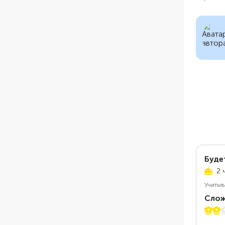
Буде
2 
Учитыв
Слож
2 из 