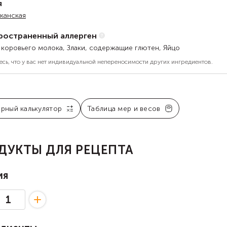
я
канская
ространенный аллерген
 коровьего молока, Злаки, содержащие глютен, Яйцо
есь, что у вас нет индивидуальной непереносимости других ингредиентов.
арный калькулятор
Таблица мер и весов
ДУКТЫ ДЛЯ РЕЦЕПТА
ия