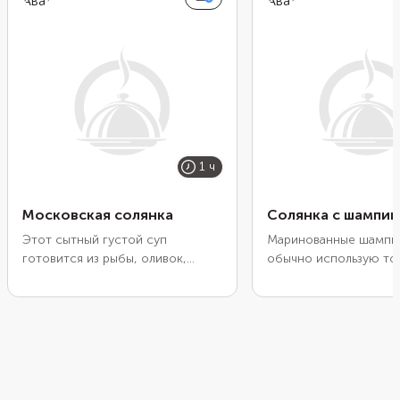
1 ч
Московская солянка
Солянка с шампи
Этот сытный густой суп
Маринованные шампи
готовится из рыбы, оливок,
обычно использую тол
каперсов, соленых огурцов и
холодных закусках — и
маринованных шампиньонов с
Например, с ними мо
добавлением томатной пасты и
приготовить кисло-о
зелени. В качестве основы
солянку со свежей и
понадобится вода и огуречный
капустой. Свежую кап
рассол. Если будете варить
сначала обжаривают, 
бульон сами, лучше возьмите для
тушат вместе с кваше