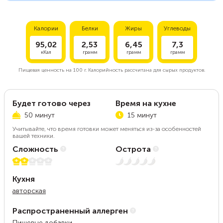
Калории
Белки
Жиры
Углеводы
95,02
2,53
6,45
7,3
кКал
грамм
грамм
грамм
Пищевая ценность на
100 г.
Калорийность рассчитана для сырых продуктов.
Будет готово через
Время на кухне
50 минут
15 минут
Учитывайте, что время готовки может меняться из-за особенностей
вашей техники.
Сложность
Острота
2 из 5
Нет остроты
Кухня
авторская
Распространенный аллерген
Пищевые добавки