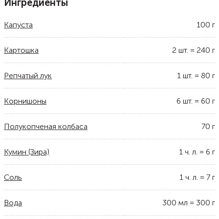
Ингредиенты
Капуста
100
г
Картошка
2
шт.
=
240
г
Репчатый лук
1
шт.
=
80
г
Корнишоны
6
шт.
=
60
г
Полукопченая колбаса
70
г
Кумин (Зира)
1
ч. л.
=
6
г
Соль
1
ч. л.
=
7
г
Вода
300
мл
=
300
г