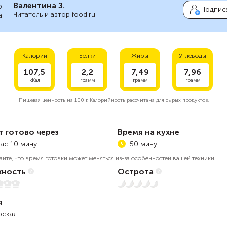
Валентина З.
Подпис
Читатель и автор food.ru
Калории
Белки
Жиры
Углеводы
107,5
2,2
7,49
7,96
кКал
грамм
грамм
грамм
Пищевая ценность на
100 г.
Калорийность рассчитана для сырых продуктов.
т готово через
Время на кухне
час 10 минут
50 минут
айте, что время готовки может меняться из-за особенностей вашей техники.
ность
Острота
Нет остроты
я
рская