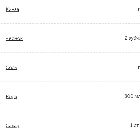
Кинза
2
зубч
Чеснок
Соль
800
м
Вода
1
ст.
Сахар