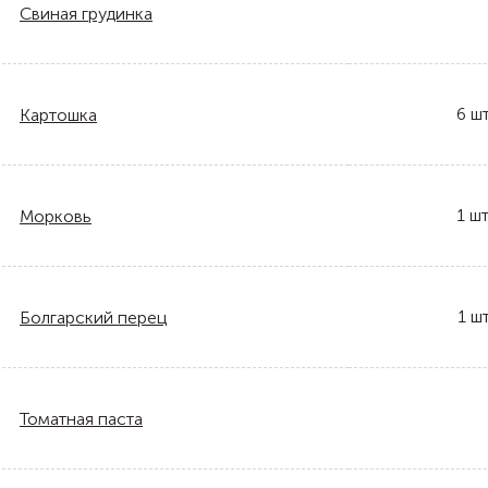
Свиная грудинка
6
шт
Картошка
1
шт
Морковь
1
шт
Болгарский перец
Томатная паста