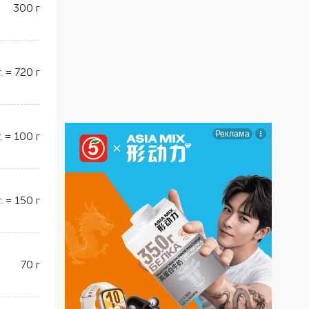
300
г
.
=
720
г
.
=
100
г
.
=
150
г
70
г