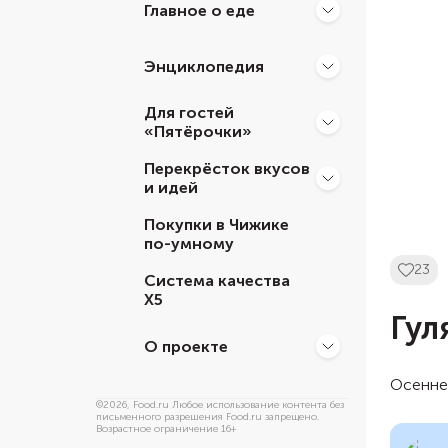
Главное о еде
Энциклопедия
Для гостей
«Пятёрочки»
Перекрёсток вкусов
и идей
Покупки в Чижике
по-умному
23
Система качества
Х5
Гул
О проекте
Осенне
©
2026
, Food.ru Любое использование контента без
письменного разрешения Food.ru запрещено.
Возрастное ограничение 16+