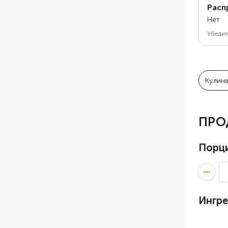
Расп
Нет
Убедит
Кулин
ПРО
Порц
Ингр