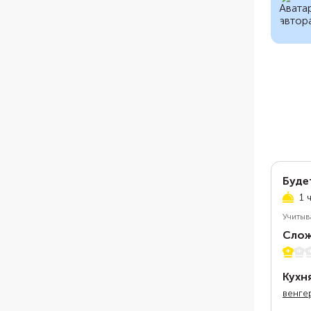
Буде
1 
Учитыв
Слож
1 из 5
Кухн
венге