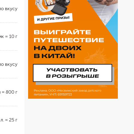
по вкусу
ик
=
10
г
по вкусу
л
=
800
г
 л.
=
25
г