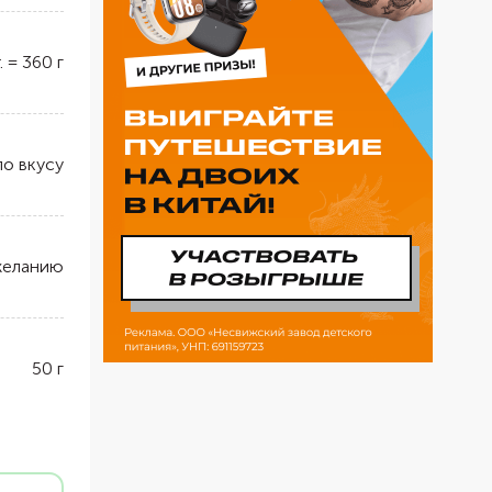
.
=
360
г
по вкусу
желанию
50
г