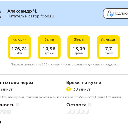
Александр Ч.
Подпис
Читатель и автор food.ru
Калории
Белки
Жиры
Углеводы
176,74
10,96
13,09
7,7
кКал
грамм
грамм
грамм
Пищевая ценность на
100 г.
Калорийность рассчитана для сырых продуктов.
т готово через
Время на кухне
 минут
30 минут
айте, что время готовки может меняться из-за особенностей вашей техники.
ность
Острота
Нет остроты
я