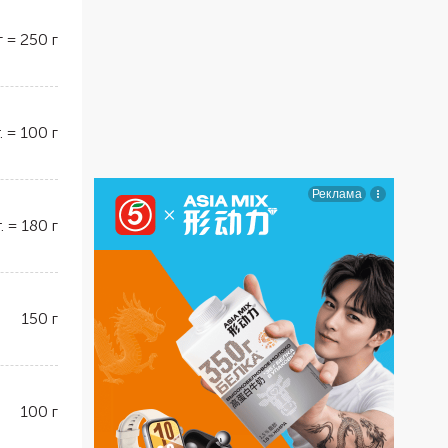
г
=
250
г
.
=
100
г
.
=
180
г
150
г
100
г