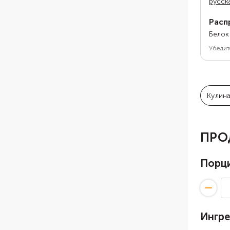
русск
Расп
Белок
Убедит
Кулин
ПРО
Порц
Ингр