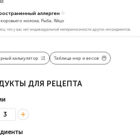
ая
ространенный аллерген
 коровьего молока, Рыба, Яйцо
есь, что у вас нет индивидуальной непереносимости других ингредиентов.
арный калькулятор
Таблица мер и весов
ДУКТЫ ДЛЯ РЕЦЕПТА
ии
едиенты