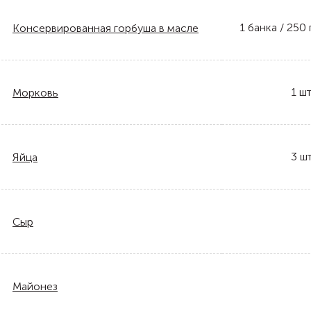
1
банка / 250 
Консервированная горбуша в масле
1
шт
Морковь
3
шт
Яйца
Сыр
Майонез