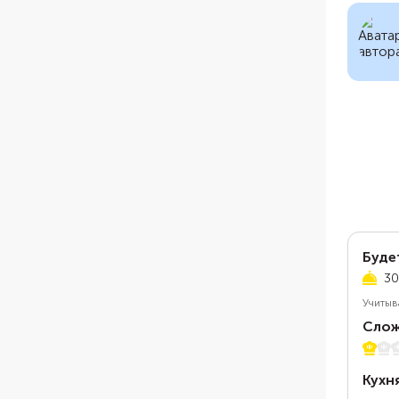
Буде
30
Учитыв
Слож
1 из 5
Кухн