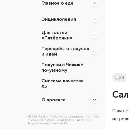
Главное о еде
Энциклопедия
Для гостей
«Пятёрочки»
Перекрёсток вкусов
и идей
Покупки в Чижике
по-умному
28
Система качества
Х5
Сал
О проекте
Салат с
©
2026
, Food.ru Любое использование контента без
ингреди
письменного разрешения Food.ru запрещено.
Возрастное ограничение 16+