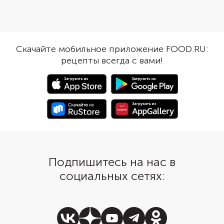
подарила индийская печь. Так как
семейного ужина. Его
изначально мясо готовили в ней.
быстро приготовить,
Дополните филе томатами
если у вас уже есть з
черри, кусочками авокадо и
отваренные картофель
пикантным красным луком.
Копченая куриная гру
Скачайте мобильное приложение FOOD.RU:
Чтобы последний не казался
блюду насыщенный я
рецепты всегда с вами!
слишком дерзим, замаринуйте
аромат. Отварной ка
его в уксусе, ошпарьте или,
делает его питательны
наоборот, залейте холодной
соленые огурчики до
водой.
пикантности и ярких к
Заправка может быть
разнообразной: от
классического майон
легкого йогурта с зел
Выбирайте по вкусу.
Подпишитесь на нас в
социальных сетях: