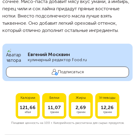
сочнее. Мисо-паста добавит мясу вкус умами, а имбирь,
перец чили и сок лайма придадут пряные восточные
нотки. Вместо подсолнечного масла лучше взять
тыквенное. Оно добавит легкий ореховый оттенок,
который отлично дополнит остальные ингредиенты.
Евгений Москвин
кулинарный редактор Food.ru
Подписаться
Калории
Белки
Жиры
Углеводы
121,66
11,07
2,69
12,26
кКал
грамм
грамм
грамм
Пищевая ценность на
100 г.
Калорийность рассчитана для сырых продуктов.