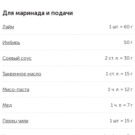
Для маринада и подачи
Лайм
1
шт.
=
60
г
Имбирь
50
г
Соевый соус
2
ст. л.
=
30
г
Тыквенное масло
1
ст. л.
=
15
г
Мисо-паста
1
ч. л.
=
12
г
Мед
1
ч. л.
=
7
г
Перец чили
1
шт.
=
15
г