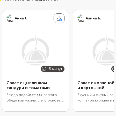
Анна С.
Алина Б.
15 минут
Салат с цыпленком
Салат с копченой
тандури и томатами
и картошкой
Блюдо подойдет для легкого
Вкусный и сытный сал
обеда или ужина. В его основе —
копченой курицей и 
сочное филе цыпленка тандури.
подойдет и для празд
Необычное название птице
стола, и для простого