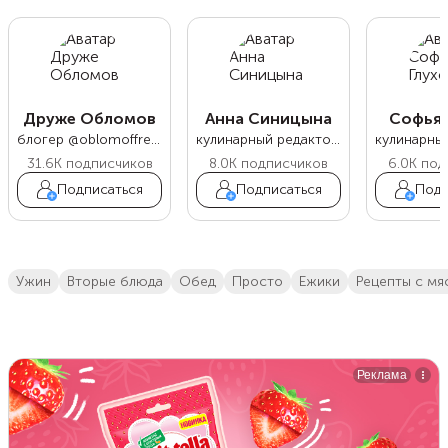
Друже Обломов
Анна Синицына
Софья 
блогер @oblomoffrecipe
кулинарный редактор Food.ru
31.6K
подписчиков
8.0K
подписчиков
6.0K
под
Подписаться
Подписаться
Подп
ужин
вторые блюда
обед
просто
ежики
Рецепты с м