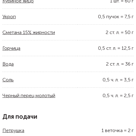
Куриное яйцо
1
шт.
=
60
г
Укроп
0,5
пучок
=
7,5
г
Сметана 15% жирности
2
ст. л.
=
50
г
Горчица
0,5
ст. л.
=
12,5
г
Вода
2
ст. л.
=
36
г
Соль
0,5
ч. л.
=
3,5
г
Черный перец молотый
0,5
ч. л.
=
2,5
г
Для подачи
Петрушка
1
веточка
=
2
г