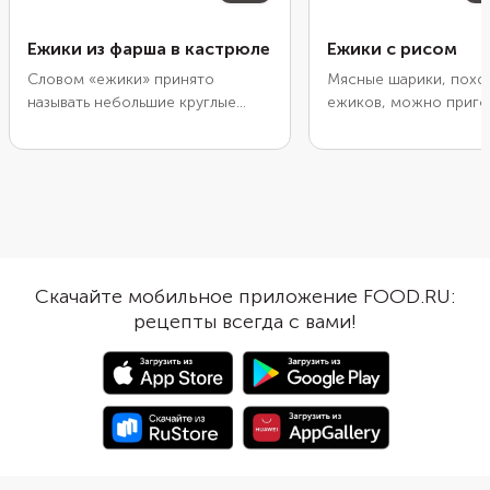
Ежики из фарша в кастрюле
Ежики с рисом
Словом «ежики» принято
Мясные шарики, похо
называть небольшие круглые
ежиков, можно приго
котлеты из мясного фарша. Чаще
запасом и заморозить 
всего их подают в качестве
следующих обедов ил
второго блюда, сочетая с
Лепятся они очень бы
гарнирами или соусами. Готовить
просто, поэтому гото
ежиков можно как на
одно удовольствие. П
сковороде, так и в духовке. Но
отварите рис до гото
наиболее простым вариантом
смешайте его с люб
будет их приготовление в
и приправами. Потуш
Скачайте мобильное приложение FOOD.RU:
кастрюле. Вам не придется
в томатном соусе и п
рецепты всегда с вами!
заранее их обжаривать. Нужно
любимым гарниром. 
просто слепить из фарша
вариантом будет люба
котлеты, залить их водой и
или картофельное пюр
отварить. По желанию можно
нашем рецепте мы пр
добавить в них немного моркови
диетический вариант 
или свежей зелени.
обжарки и лишних кал