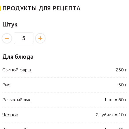
ПРОДУКТЫ ДЛЯ РЕЦЕПТА
Штук
Для блюда
Свиной фарш
250
г
Рис
50
г
Репчатый лук
1
шт.
=
80
г
Чеснок
2
зубчик
=
10
г