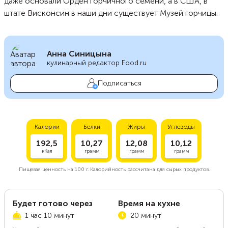
даже основали Орден горчичного семени, а в США, в
штате Висконсин в наши дни существует Музей горчицы.
Анна Синицына
кулинарный редактор Food.ru
Подписаться
Калории
Белки
Жиры
Углеводы
192,5
10,27
12,08
10,12
кКал
грамм
грамм
грамм
Пищевая ценность на
100 г.
Калорийность рассчитана для сырых продуктов.
Будет готово через
Время на кухне
1 час 10 минут
20 минут