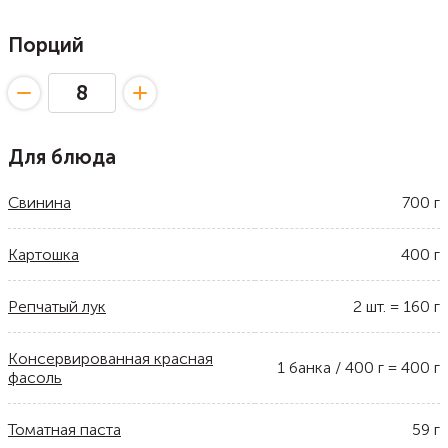
Порций
Для блюда
Свинина
700
г
Картошка
400
г
Репчатый лук
2
шт.
=
160
г
Консервированная красная
1
банка / 400 г
=
400
г
фасоль
Томатная паста
59
г