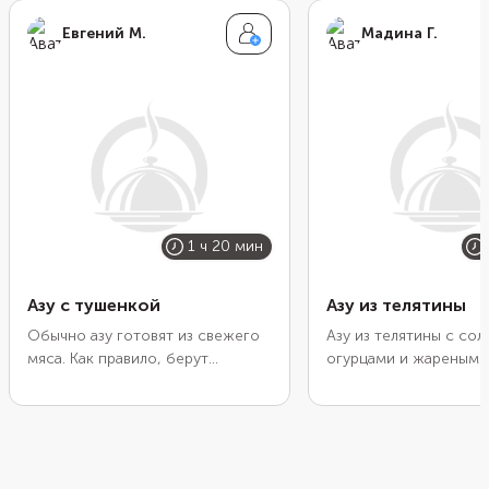
Евгений М.
Мадина Г.
1 ч 20 мин
Азу с тушенкой
Азу из телятины
Обычно азу готовят из свежего
Азу из телятины с со
мяса. Как правило, берут
огурцами и жареным
говядину или баранину. Но такое
картофелем получает
мясо приходится долго тушить,
менее вкусным, чем и
чтобы оно получилось мягким и
или говядины, но гот
нежным. Сократить время
немного быстрее. То
готовки поможет обычная
волокна телятины лег