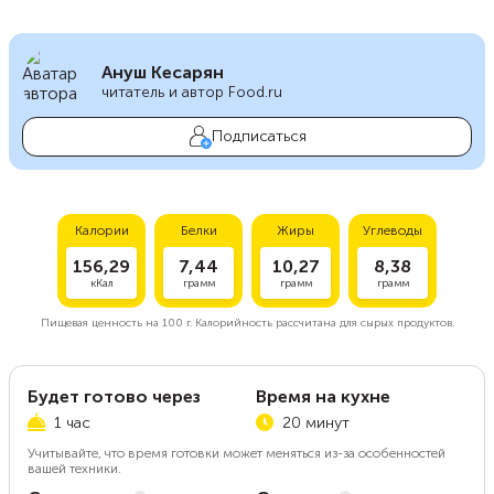
Ануш Кесарян
читатель и автор Food.ru
Подписаться
Калории
Белки
Жиры
Углеводы
156,29
7,44
10,27
8,38
кКал
грамм
грамм
грамм
Пищевая ценность на
100 г.
Калорийность рассчитана для сырых продуктов.
Будет готово через
Время на кухне
1 час
20 минут
Учитывайте, что время готовки может меняться из-за особенностей
вашей техники.