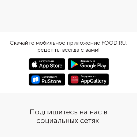
тушенка. Блюдо получится не
прожариваются и
менее вкусным и сытным, а
пропитываются сокам
процесс приготовления станет
доходя до готовност
намного проще. Это азу
тушении. Чтобы все п
идеально подойдет для
азу хорошо и равном
приготовления на даче.
приготовились, возьм
него казан или толст
Скачайте мобильное приложение FOOD.RU:
глубокую сковороду.
рецепты всегда с вами!
Подпишитесь на нас в
социальных сетях: