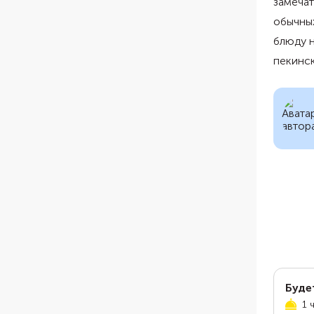
замечат
обычных
блюду н
пекинск
Буде
1 