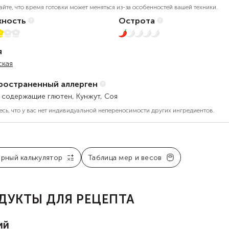
айте, что время готовки может меняться из-за особенностей вашей техники.
ность
Острота
5
1 из 5
я
ская
ространенный аллерген
, содержащие глютен, Кунжут, Соя
есь, что у вас нет индивидуальной непереносимости других ингредиентов.
арный калькулятор
Таблица мер и весов
ДУКТЫ ДЛЯ РЕЦЕПТА
ий