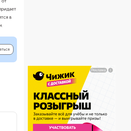
 от
 придает
ится в
и.
аться