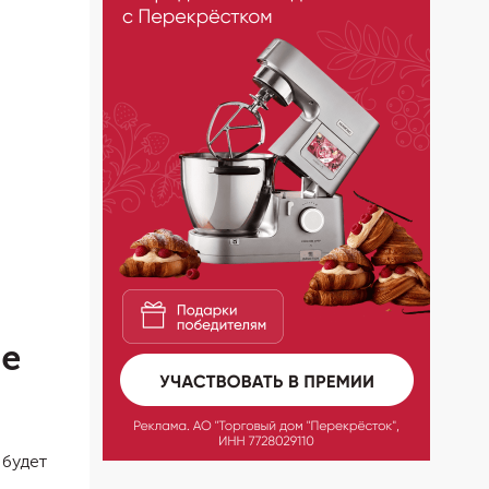
ые
 будет