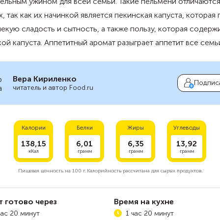
ельным ужином для всей семьи. Такие пельмени отличаются
, так как их начинкой является пекинская капуста, которая
екую сладость и сытность, а также пользу, которая содерж
ой капуста. Аппетитный аромат разыграет аппетит все семь
Вера Кириленко
Подпис
читатель и автор Food.ru
Калории
Белки
Жиры
Углеводы
138,15
6,01
6,35
13,92
кКал
грамм
грамм
грамм
Пищевая ценность на
100 г.
Калорийность рассчитана для сырых продуктов.
т готово через
Время на кухне
час 20 минут
1 час 20 минут