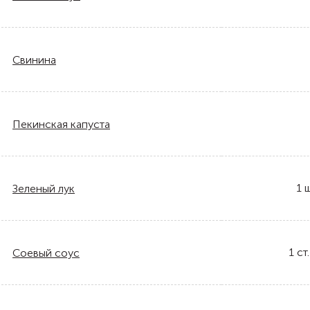
Свинина
Пекинская капуста
1
ш
Зеленый лук
1
ст.
Соевый соус