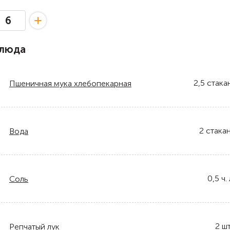
блюда
2,5
стака
Пшеничная мука хлебопекарная
2
стака
Вода
0,5
ч. 
Соль
2
шт
Репчатый лук