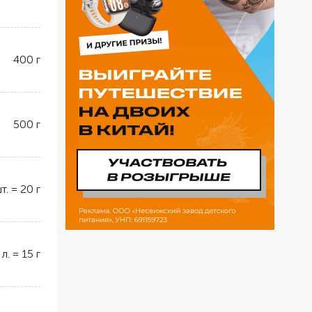
400
г
500
г
т.
=
20
г
 л.
=
15
г