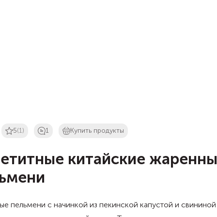
5
(1)
1
Купить продукты
етитные китайские жаренн
ьмени
е пельмени с начинкой из пекинской капустой и свининой