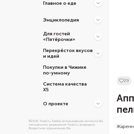
Главное о еде
Энциклопедия
Для гостей
«Пятёрочки»
Перекрёсток вкусов
и идей
Покупки в Чижике
по-умному
29
Система качества
Х5
Апп
О проекте
пел
©
2026
, Food.ru Любое использование контента без
письменного разрешения Food.ru запрещено.
Жаренны
Возрастное ограничение 16+