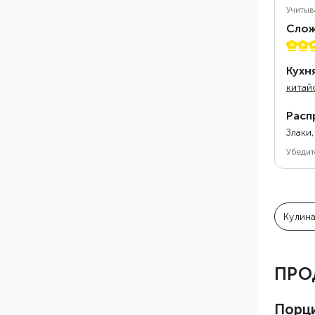
Учитыв
Слож
3 из 
Кухн
китай
Расп
Злаки
Убедит
Кулин
ПРО
Порц