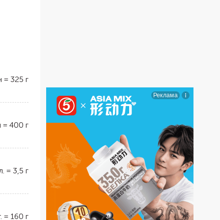
н
=
325
г
н
=
400
г
л.
=
3,5
г
.
=
160
г