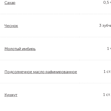
0,5
Сахар
3
зубч
Чеснок
1
Молотый имбирь
1
ст.
Подсолнечное масло рафинированное
1
ст.
Кунжут