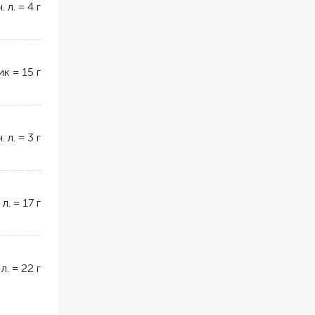
ч. л.
=
4
г
ик
=
15
г
ч. л.
=
3
г
 л.
=
17
г
 л.
=
22
г