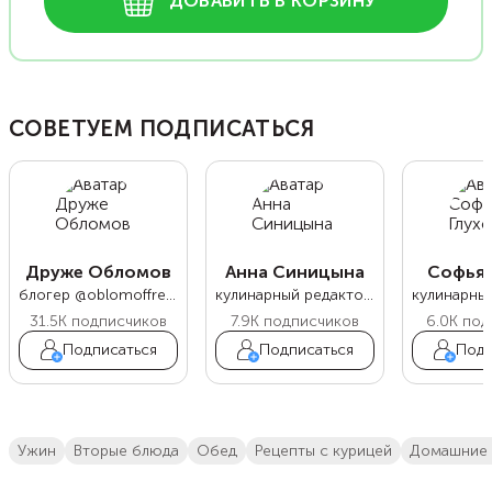
ДОБАВИТЬ В КОРЗИНУ
СОВЕТУЕМ ПОДПИСАТЬСЯ
Друже Обломов
Анна Синицына
Софья 
блогер @oblomoffrecipe
кулинарный редактор Food.ru
31.5K
подписчиков
7.9K
подписчиков
6.0K
под
Подписаться
Подписаться
Подп
ужин
вторые блюда
обед
Рецепты с курицей
домашние