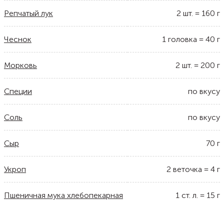
Репчатый лук
2
шт.
=
160
г
Чеснок
1
головка
=
40
г
Морковь
2
шт.
=
200
г
Специи
по вкусу
Соль
по вкусу
Сыр
70
г
Укроп
2
веточка
=
4
г
Пшеничная мука хлебопекарная
1
ст. л.
=
15
г