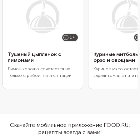
1 ч
Тушеный цыпленок с
Куриные митболы 
лимонами
орзо и овощами
Лимон хорошо сочетается не
Куриное мясо остает
только с рыбой, но и с птицей.
вариантом для питате
Во время жарки его кислота
легкого ужина с высо
помогает мясу быстрее дойти
содержанием белка и
до готовности. Плюс цитрус
минимумом углеводов
хорошо уравновешивает
Но обычные низкоугл
жирность блюда, особенно если
блюда из курицы быс
вы готовите цыпленка с кожей.
надоедают. Попробуй
Желательно взять узбекские
пожарить из куриног
Скачайте мобильное приложение FOOD.RU:
лимоны. У них приятная кислинка
митболы, добавив в м
рецепты всегда с вами!
с легким намеком на сладость.
пряный соус песто с 