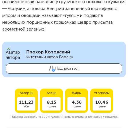
позаимствовав название у грузинского похожего кушанья
― «соузи», а повара Венгрии запеченный картофель с
мясом и овощами называют «гуляш» и подают в
небольших порционных горшочках щедро присыпав
ароматной зеленью.
Прохор Котовский
читатель и автор Food.ru
Подписаться
Калории
Белки
Жиры
Углеводы
111,23
8,15
4,36
10,46
кКал
грамм
грамм
грамм
Пищевая ценность на
100 г.
Калорийность рассчитана для сырых продуктов.