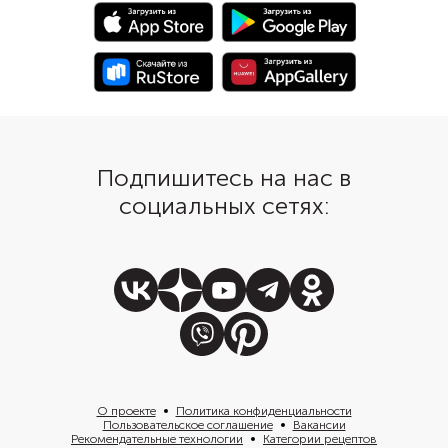
Но если под рукой оказался
деликатный лук-шалот
обычный лимон, разбавьте его
итальянские травы. А
апельсином. Вкус блюда станет
пикантные митболы о
мягче, а аромат — насыщеннее.
только выложить на г
пасты орзо с зеленью
и подать с капелькам
песто.
Подпишитесь на нас в
социальных сетях:
О проекте
Политика конфиденциальности
Пользовательское соглашение
Вакансии
Рекомендательные технологии
Категории рецептов