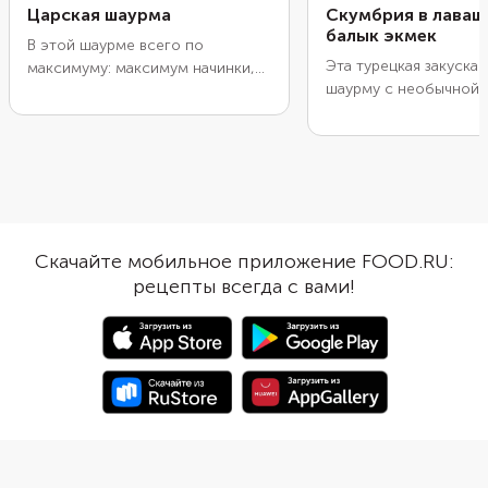
Царская шаурма
Скумбрия в лаваш
балык экмек
В этой шаурме всего по
Эта турецкая закуска
максимуму: максимум начинки,
шаурму с необычной 
максимум вкуса и максимум
Ее готовят из жарено
сытности. К привычным овощам
копченой рыбы и доп
мы добавили корейскую
овощами, зеленью и 
морковь. А в соус положили
соусом. В этом рецеп
тертый сыр и зелень.
начинки понадобится 
Дополнительно запанируйте
У нее плотное, умере
шаурму в сухарях или
жирное мясо, которо
измельченных хлопьях, чтобы при
Скачайте мобильное приложение FOOD.RU:
жарки остается сочны
обжарке она покрылась
рецепты всегда с вами!
перебьет вкус других
аппетитной хрустящей корочкой.
ингредиентов.