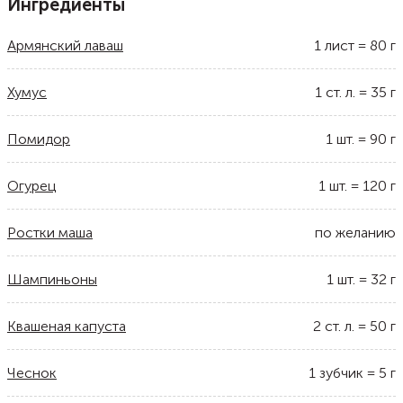
Ингредиенты
Армянский лаваш
1
лист
=
80
г
Хумус
1
ст. л.
=
35
г
Помидор
1
шт.
=
90
г
Огурец
1
шт.
=
120
г
Ростки маша
по желанию
Шампиньоны
1
шт.
=
32
г
Квашеная капуста
2
ст. л.
=
50
г
Чеснок
1
зубчик
=
5
г