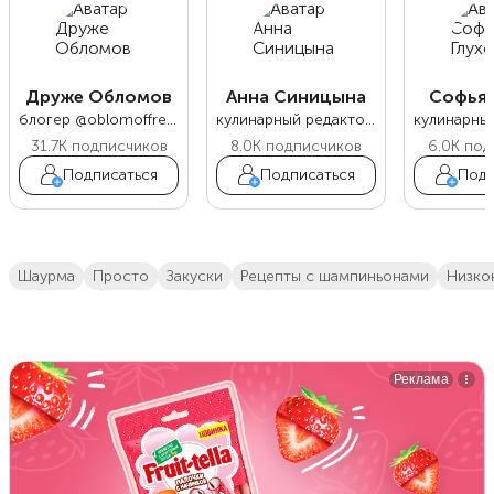
Друже Обломов
Анна Синицына
Софья 
блогер @oblomoffrecipe
кулинарный редактор Food.ru
31.7K
подписчиков
8.0K
подписчиков
6.0K
под
Подписаться
Подписаться
Подп
шаурма
просто
закуски
рецепты с шампиньонами
низк