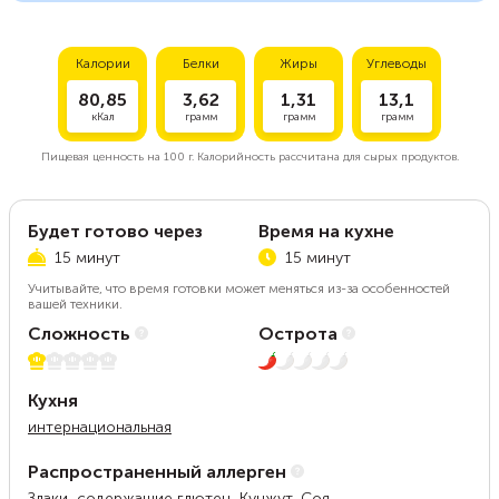
Калории
Белки
Жиры
Углеводы
80,85
3,62
1,31
13,1
кКал
грамм
грамм
грамм
Пищевая ценность на
100 г.
Калорийность рассчитана для сырых продуктов.
Будет готово через
Время на кухне
15 минут
15 минут
Учитывайте, что время готовки может меняться из-за особенностей
вашей техники.
Сложность
Острота
1 из 5
1 из 5
Кухня
интернациональная
Распространенный аллерген
Злаки, содержащие глютен, Кунжут, Соя