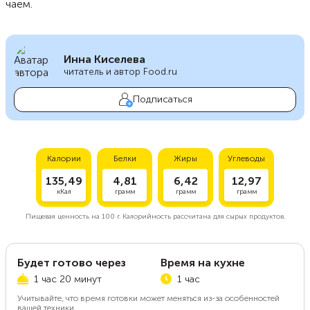
чаем.
Инна Киселева
читатель и автор Food.ru
Подписаться
Калории
Белки
Жиры
Углеводы
135,49
4,81
6,42
12,97
кКал
грамм
грамм
грамм
Пищевая ценность на
100 г.
Калорийность рассчитана для сырых продуктов.
Будет готово через
Время на кухне
1 час 20 минут
1 час
Учитывайте, что время готовки может меняться из-за особенностей
вашей техники.