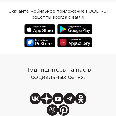
резкий вкус уксуса. Если шкурка
кабачки и плавленый с
огурцов твердая, ее лучше снять.
Добавьте немного пря
Скачайте мобильное приложение FOOD.RU:
А основой для выпечки будет
получите хорошо изв
рецепты всегда с вами!
простое дрожжевое тесто.
блюдо на новый лад. 
Лучше сделать пирожки
теста универсальный:
небольшой формы и подать их к
для пирожков с рисом
чаю, супам и бульонам.
яйцами, тушеной капу
грибами.
Подпишитесь на нас в
социальных сетях: