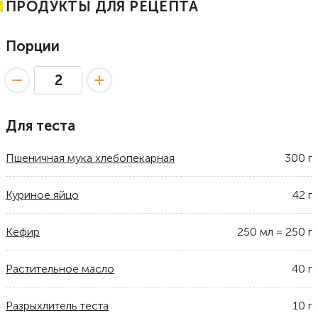
ПРОДУКТЫ ДЛЯ РЕЦЕПТА
Порции
Для теста
Пшеничная мука хлебопекарная
300
г
Куриное яйцо
42
г
Кефир
250
мл
=
250
г
Растительное масло
40
г
Разрыхлитель теста
10
г