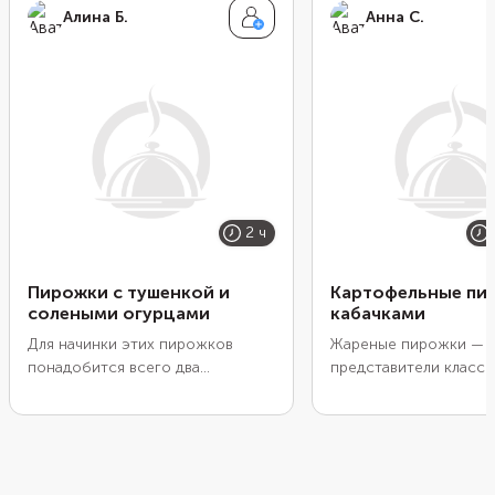
Алина Б.
Анна С.
2 ч
Пирожки с тушенкой и
Картофельные пи
солеными огурцами
кабачками
Для начинки этих пирожков
Жареные пирожки —
понадобится всего два
представители класс
основных ингредиента —
русской кухни. Нежн
тушенка и соленые огурцы.
картофельное тесто 
Огурцы должны быть не
мягким и податливым,
маринованными, а солеными,
ним одно удовольстви
иначе будет чувствоваться
качестве начинки исп