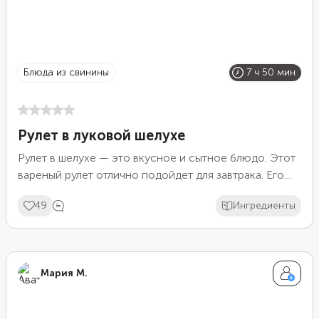
блюда из свинины
7 ч 50 мин
Рулет в луковой шелухе
Рулет в шелухе — это вкусное и сытное блюдо. Этот
вареный рулет отлично подойдет для завтрака. Его
можно нарезать тонкими ломтиками на бутерброды.
49
Ингредиенты
Также свинина в луковой шелухе хорошо смотрится
на праздничном столе как закуска, так как в нарезке
она выглядит очень аппетитно. А шелуха придает
рулету красивый золотистый оттенок. Можно
Мария М.
добавлять специи и горчицу по вкусу, делая рулет
более или менее острым.