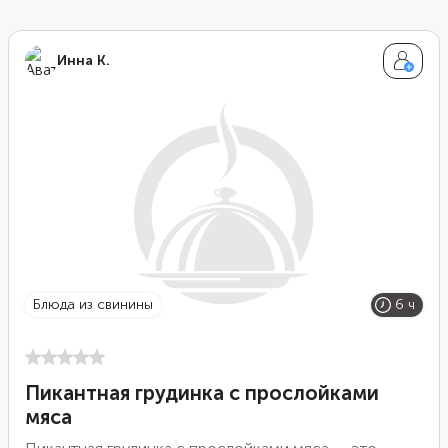
Инна К.
блюда из свинины
6 ч
Пикантная грудинка с прослойками
мяса