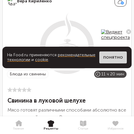
Вера Кириленко
На Food.ru применяются
рекомендательные
ПОНЯТНО
технологии
и
cookie
.
блюда из свинины
11 ч 20 мин
Свинина в луковой шелухе
Мясо готовят различными способами абсолютно все
страны нашей планеты. В древние времена мясо
засаливали и вялили с целью сохранить
Главная
Рецепты
Статьи
Избранное
5
Ингредиенты
скоропортящийся продукт. И благодаря тому, что не