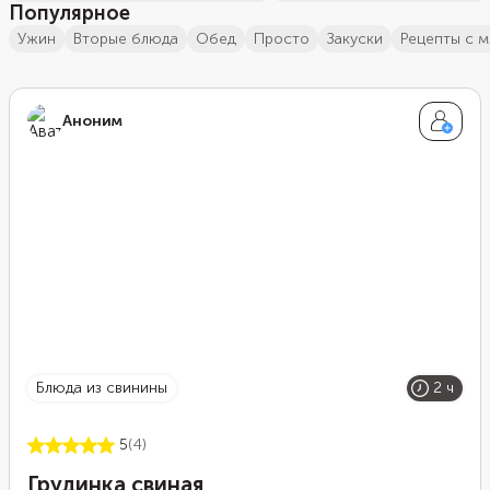
Популярное
ужин
вторые блюда
обед
просто
закуски
Рецепты с 
Аноним
блюда из свинины
2 ч
5
(4)
Грудинка свиная