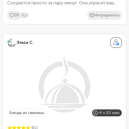
Съедается просто за пару минут. Она украсит ваш
праздничный стол и станет дополнением к любому
28
2
Ингредиенты
блюду в любой момент.
Эльза С.
блюда из свинины
4 ч 20 мин
5
(1)