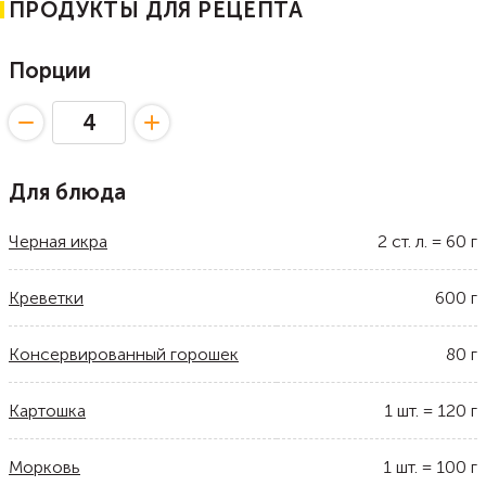
ПРОДУКТЫ ДЛЯ РЕЦЕПТА
Порции
Для блюда
Черная икра
2
ст. л.
=
60
г
Креветки
600
г
Консервированный горошек
80
г
Картошка
1
шт.
=
120
г
Морковь
1
шт.
=
100
г