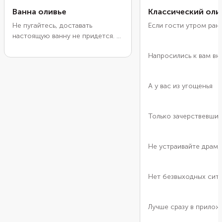
Ванна оливье
Классический оли
Не пугайтесь, доставать
Если гости утром ран
настоящую ванну не придется. В
этот раз ограничимся
Напросились к вам вн
небольшими формочками. Их
можно найти на маркетплейсах,
если набрать в поисковике
А у вас из угощенья
«ванночка для губки или мыла».
Рецепт оливье можно оставить
свой любимый или попробовать
Только зачерствевший
новый. В этой версии
понадобится свежий и
маринованный огурец, а также
Не устраивайте драм
зеленый замороженный горошек.
Овощи можно отварить целиком
или уже в нарезке.
Нет безвыходных ситу
Лучше сразу в прилож