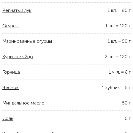
Репчатый лук
1
шт.
=
80
г
Огурец
1
шт.
=
120
г
Маринованные огурцы
1
шт.
=
50
г
Куриное яйцо
2
шт.
=
120
г
Горчица
1
ч. л.
=
8
г
Чеснок
1
зубчик
=
5
г
Миндальное масло
50
г
Соль
5
г