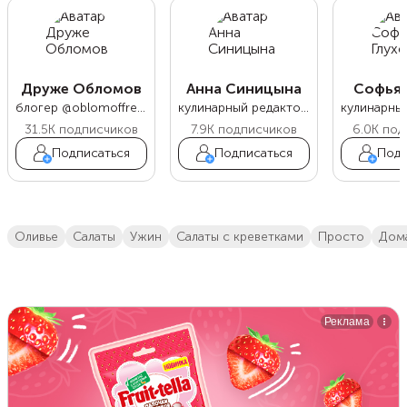
Друже Обломов
Анна Синицына
Софья 
блогер @oblomoffrecipe
кулинарный редактор Food.ru
31.5K
подписчиков
7.9K
подписчиков
6.0K
под
Подписаться
Подписаться
Подп
оливье
салаты
ужин
салаты с креветками
просто
до