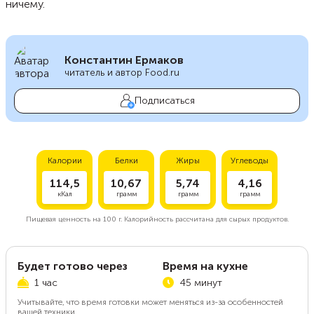
ничему.
Константин Ермаков
читатель и автор Food.ru
Подписаться
Калории
Белки
Жиры
Углеводы
114,5
10,67
5,74
4,16
кКал
грамм
грамм
грамм
Пищевая ценность на
100 г.
Калорийность рассчитана для сырых продуктов.
Будет готово через
Время на кухне
1 час
45 минут
Учитывайте, что время готовки может меняться из-за особенностей
вашей техники.