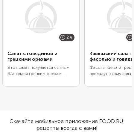
2 ч
Салат с говядиной и
Кавказский салат 
грецкими орехами
фасолью и говяд
Этот салат получается сытным
Фасоль, кинза и грец
благодаря грецким орехам,
придадут этому салат
говядине и яйцам. Чтобы мясо
грузинскую аутентичн
было мягким и сочным,
Сделать его очень пр
выбирайте тонкий край — он
варка говядины и фас
варится около 30 минут. Если у
потребует времени. 
вас более жесткая часть
немного сэкономить 
говядины, готовьте ее на слабом
силы, фасоль можно в
огне 1,5–2 часа. Салат можно
консервированную, а 
Скачайте мобильное приложение FOOD.RU:
подать в глубокой тарелке или
приготовить заранее. 
рецепты всегда с вами!
выложить слоями с помощью
останется лишь нарез