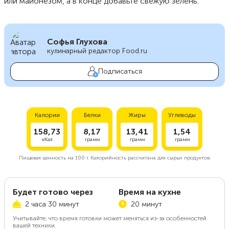
или майонезом, а в конце добавьте свежую зелень.
Софья Глухова
кулинарный редактор Food.ru
Подписаться
Калории
Белки
Жиры
Углеводы
158,73
8,17
13,41
1,54
кКал
грамм
грамм
грамм
Пищевая ценность на
100 г.
Калорийность рассчитана для сырых продуктов.
Будет готово через
Время на кухне
2 часа 30 минут
20 минут
Учитывайте, что время готовки может меняться из-за особенностей
вашей техники.