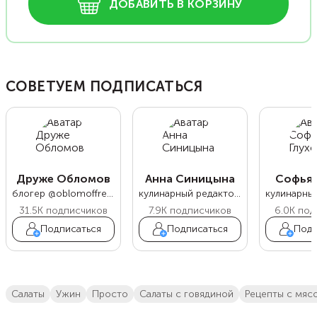
ДОБАВИТЬ В КОРЗИНУ
СОВЕТУЕМ ПОДПИСАТЬСЯ
Друже Обломов
Анна Синицына
Софья 
блогер @oblomoffrecipe
кулинарный редактор Food.ru
31.5K
подписчиков
7.9K
подписчиков
6.0K
под
Подписаться
Подписаться
Подп
салаты
ужин
просто
салаты с говядиной
Рецепты с мяс