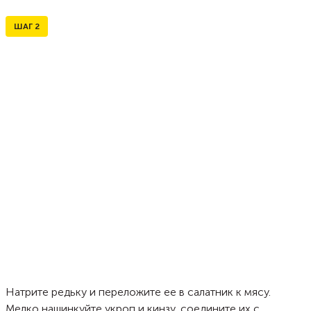
ШАГ
2
Натрите редьку и переложите ее в салатник к мясу.
Мелко нашинкуйте укроп и кинзу, соедините их с