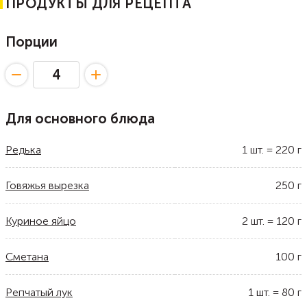
ПРОДУКТЫ ДЛЯ РЕЦЕПТА
Порции
Для основного блюда
Редька
1
шт.
=
220
г
Говяжья вырезка
250
г
Куриное яйцо
2
шт.
=
120
г
Сметана
100
г
Репчатый лук
1
шт.
=
80
г