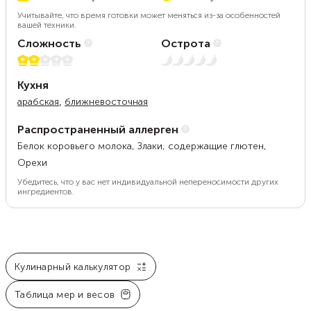
Учитывайте, что время готовки может меняться из-за особенностей
вашей техники.
Сложность
Острота
2 из 5
Нет остроты
Кухня
,
арабская
ближневосточная
Распространенный аллерген
Белок коровьего молока, Злаки, содержащие глютен,
Орехи
Убедитесь, что у вас нет индивидуальной непереносимости других
ингредиентов.
Кулинарный калькулятор
Таблица мер и весов