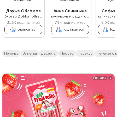
Друже Обломов
Анна Синицына
Софья 
блогер @oblomoffrecipe
кулинарный редактор Food.ru
31.5K
подписчиков
7.9K
подписчиков
6.0K
под
Подписаться
Подписаться
Подп
печенье
выпечка
десерты
просто
перекус
печенье с