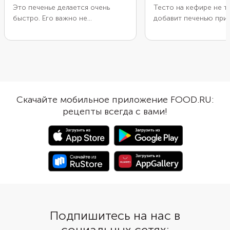
Это печенье делается очень
Тесто на кефире не т
быстро. Его важно не
добавит печенью при
передержать в духовке, иначе
кислинку, но и сделае
оно получится жестким. При
более мягкой и влажн
правильном времени выдержки
не понадобятся дрожж
печенья получатся светлыми, без
кисломолочный проду
румянца, а тесто будет мягким и
тесто пористым и пы
плотным — что-то среднее
ним очень легко рабо
между пряником и бисквитом.
будет тонко раскатыва
Скачайте мобильное приложение FOOD.RU:
Вкус у такого печенья
сама выпечка получит
рецепты всегда с вами!
нейтральный, с легкой кислинкой
хрустящей снаружи и
благодаря кефиру. Поэтому его
внутри.
хорошо подать со сладкими
добавками или просто посыпать
сахарной пудрой.
Подпишитесь на нас в
социальных сетях: