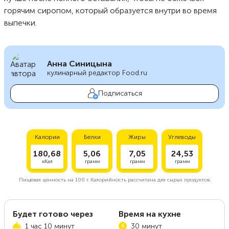
горячим сиропом, который образуется внутри во время
выпечки.
Анна Синицына
кулинарный редактор Food.ru
Подписаться
Калории
Белки
Жиры
Углеводы
180,68
5,06
7,05
24,53
кКал
грамм
грамм
грамм
Пищевая ценность на
100 г.
Калорийность рассчитана для сырых продуктов.
Будет готово через
Время на кухне
1 час 10 минут
30 минут