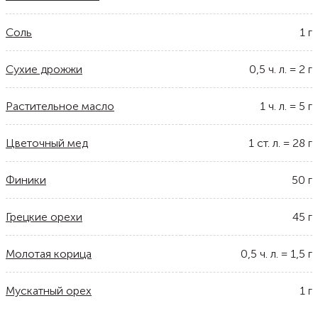
Соль
1
г
Сухие дрожжи
0,5
ч. л.
=
2
г
Растительное масло
1
ч. л.
=
5
г
Цветочный мед
1
ст. л.
=
28
г
Финики
50
г
Грецкие орехи
45
г
Молотая корица
0,5
ч. л.
=
1,5
г
Мускатный орех
1
г