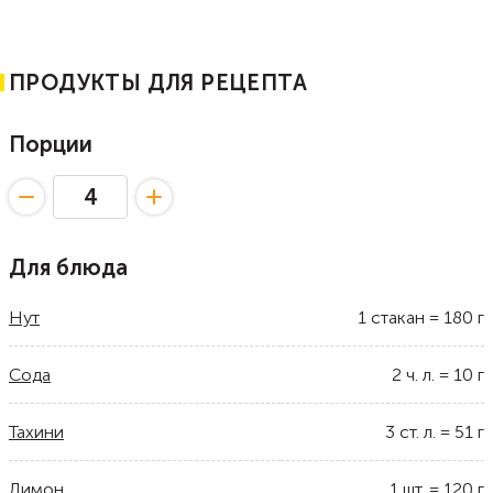
ПРОДУКТЫ ДЛЯ РЕЦЕПТА
Порции
Для блюда
Нут
1
стакан
=
180
г
Сода
2
ч. л.
=
10
г
Тахини
3
ст. л.
=
51
г
Лимон
1
шт.
=
120
г