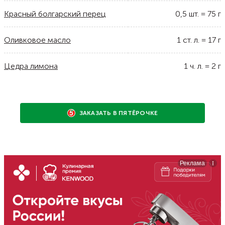
Красный болгарский перец
0,5
шт.
=
75
г
Оливковое масло
1
ст. л.
=
17
г
Цедра лимона
1
ч. л.
=
2
г
ЗАКАЗАТЬ В ПЯТЁРОЧКЕ