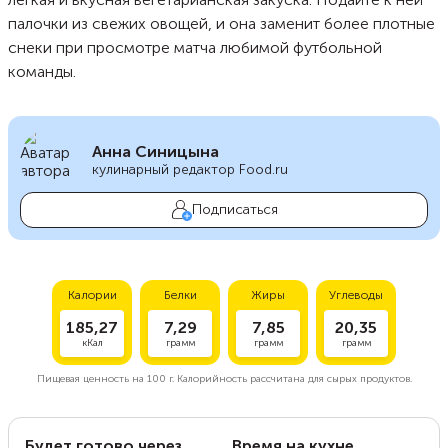
палочки из свежих овощей, и она заменит более плотные
снеки при просмотре матча любимой футбольной
команды.
Анна Синицына
кулинарный редактор Food.ru
Подписаться
Калории
Белки
Жиры
Углеводы
185,27
7,29
7,85
20,35
кКал
грамм
грамм
грамм
Пищевая ценность на
100 г.
Калорийность рассчитана для сырых продуктов.
Будет готово через
Время на кухне