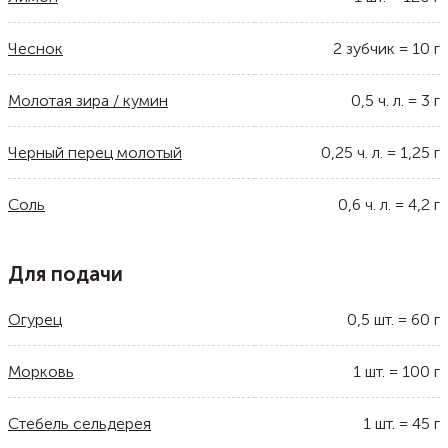
Чеснок
2
зубчик
=
10
г
Молотая зира / кумин
0,5
ч. л.
=
3
г
Черный перец молотый
0,25
ч. л.
=
1,25
г
Соль
0,6
ч. л.
=
4,2
г
Для подачи
Огурец
0,5
шт.
=
60
г
Морковь
1
шт.
=
100
г
Стебель сельдерея
1
шт.
=
45
г