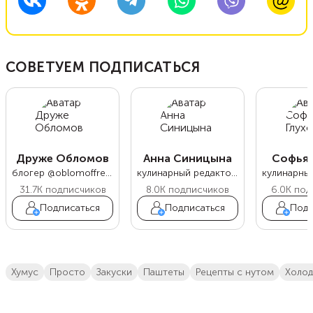
СОВЕТУЕМ ПОДПИСАТЬСЯ
Друже Обломов
Анна Синицына
Софья 
блогер @oblomoffrecipe
кулинарный редактор Food.ru
31.7K
подписчиков
8.0K
подписчиков
6.0K
под
Подписаться
Подписаться
Подп
хумус
просто
закуски
паштеты
рецепты с нутом
холо