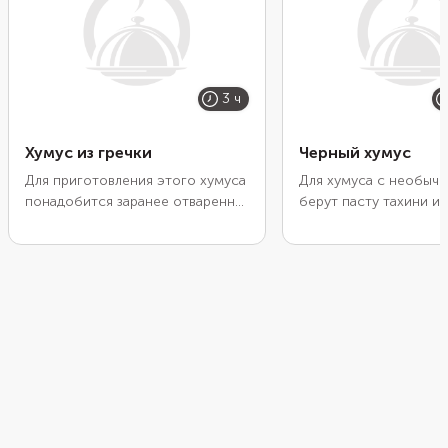
3 ч
Хумус из гречки
Черный хумус
Для приготовления этого хумуса
Для хумуса с необыч
понадобится заранее отваренная
берут пасту тахини и
гречка, овощной бульон,
кунжута. Это те же с
копченая паприка и обязательно
только еще не очище
паста тахини, чтобы придать
шелухи, поэтому вкус
закуске характерный вкус. Для
более яркий и больше
остроты добавьте немного
напоминает поджарен
соуса чили или табаско. Подайте
Он сильнее раскрывае
закуску со свежими овощами и
сочетании с лимонны
чипсами из бородинского хлеба.
цедрой, чесноком, о
маслом и тмином. По
праздничный вариант 
украсив его для контр