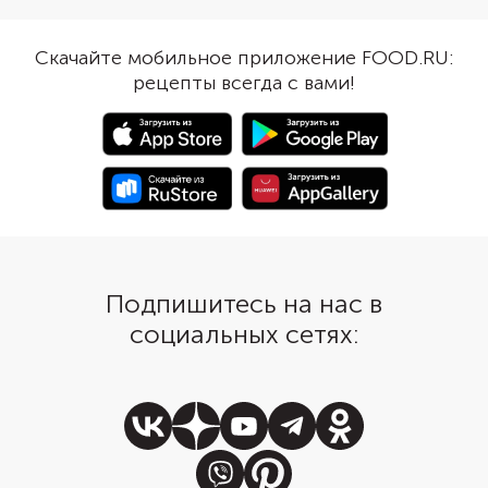
зернами граната, доп
чипсами из питы и о
палочками.
Скачайте мобильное приложение FOOD.RU:
рецепты всегда с вами!
Подпишитесь на нас в
социальных сетях: