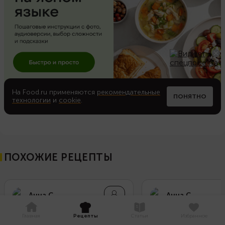
На Food.ru применяются
рекомендательные
ПОНЯТНО
технологии
и
cookie
.
ПОХОЖИЕ РЕЦЕПТЫ
Анна С.
Анна С.
Главная
Рецепты
Статьи
Избранное