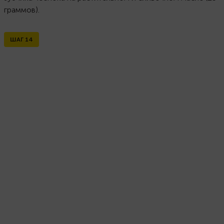
граммов).
ШАГ
14