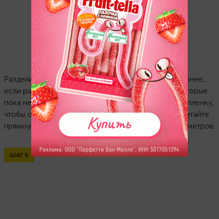
Разделите тесто на 8 равных частей. Так будет удобнее,
если раскатываете тесто вручную. Части теста, которые
пока не используются, обязательно убирайте под пленку,
чтобы они не высыхали. Из двух частей теста раскатайте
прямоугольные пласты толщиной около 1-2 миллиметров.
ШАГ
9