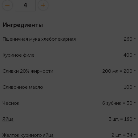
Ингредиенты
Пшеничная мука хлебопекарная
260
г
Куриное филе
400
г
Сливки 20% жирности
200
мл
=
200
г
Сливочное масло
100
г
Чеснок
6
зубчик
=
30
г
Яйца
3
шт.
=
180
г
Желток куриного яйца
2
шт.
=
34
г