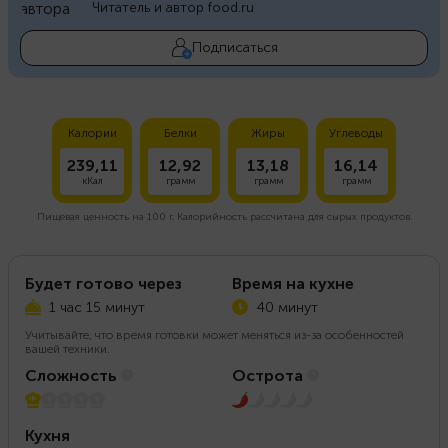
Читатель и автор food.ru
Подписаться
Калории
Белки
Жиры
Углеводы
239,11
12,92
13,18
16,14
кКал
грамм
грамм
грамм
Пищевая ценность на
100 г.
Калорийность рассчитана для сырых продуктов.
Будет готово через
Время на кухне
1 час 15 минут
40 минут
Учитывайте, что время готовки может меняться из-за особенностей
вашей техники.
Сложность
Острота
1 из 5
1 из 5
Кухня