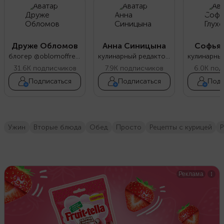
Друже Обломов
Анна Синицына
Софья 
блогер @oblomoffrecipe
кулинарный редактор Food.ru
31.6K
подписчиков
7.9K
подписчиков
6.0K
под
Подписаться
Подписаться
Подп
ужин
вторые блюда
обед
просто
Рецепты с курицей