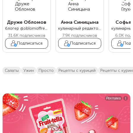
Друже Обломов
Анна Синицына
Софья 
блогер @oblomoffrecipe
кулинарный редактор Food.ru
31.6K
подписчиков
7.9K
подписчиков
6.0K
под
Подписаться
Подписаться
Подп
салаты
ужин
просто
Рецепты с курицей
рецепты с кури