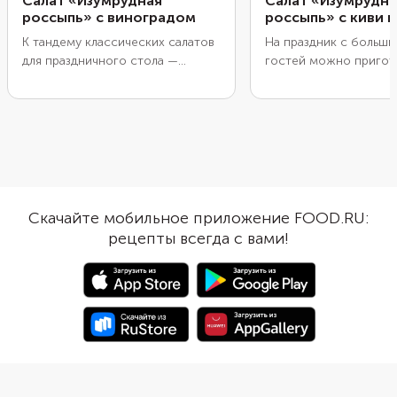
Салат «Изумрудная
Салат «Изумрудна
россыпь» с виноградом
россыпь» с киви 
К тандему классических салатов
На праздник с больш
для праздничного стола —
гостей можно пригот
оливье, мимозе, сельди под
сытный вариант салат
шубой, можно добавить еще
«Изумрудная россыпь»
одну яркую закуску — салат
курицей. Будьте вним
«Изумрудная россыпь» с
выборе киви для закус
виноградом. Готовится блюдо
бывает разной на вкус
просто, слоями. Подать салат
выращивают более 30
можно разными способами — в
киви. На наши рынки 
салатнике с высокими
поставляют сорт «Хе
Скачайте мобильное приложение FOOD.RU:
бортиками, в хрустальной
зелено-коричневые с
рецепты всегда с вами!
вазочке, в которой будут
плоды с легкой кисли
хорошо просматриваться слои
«Бруно» — красно-ко
или просто на плоском
киви с насыщенным с
сервировочном блюде. А можно
вкусом и ароматом, а
разложить закуску в виде
терпкий киви со свет
браслета или по отдельным
коричневой кожурой 
креманкам и порционным
«Монти».
пиалам.