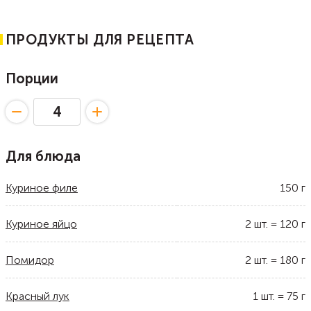
ПРОДУКТЫ ДЛЯ РЕЦЕПТА
Порции
Для блюда
Куриное филе
150
г
Куриное яйцо
2
шт.
=
120
г
Помидор
2
шт.
=
180
г
Красный лук
1
шт.
=
75
г