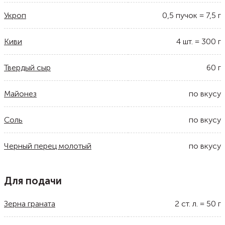
Укроп
0,5
пучок
=
7,5
г
Киви
4
шт.
=
300
г
Твердый сыр
60
г
Майонез
по вкусу
Соль
по вкусу
Черный перец молотый
по вкусу
Для подачи
Зерна граната
2
ст. л.
=
50
г