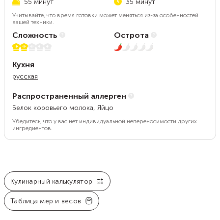
55 минут
35 минут
Учитывайте, что время готовки может меняться из-за особенностей
вашей техники.
Сложность
Острота
2 из 5
1 из 5
Кухня
русская
Распространенный аллерген
Белок коровьего молока, Яйцо
Убедитесь, что у вас нет индивидуальной непереносимости других
ингредиентов.
Кулинарный калькулятор
Таблица мер и весов