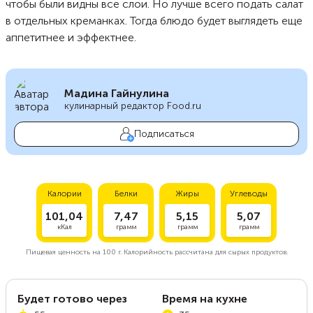
чтобы были видны все слои. Но лучше всего подать салат
в отдельных креманках. Тогда блюдо будет выглядеть еще
аппетитнее и эффектнее.
Мадина Гайнулина
кулинарный редактор Food.ru
Подписаться
Калории
Белки
Жиры
Углеводы
101,04
7,47
5,15
5,07
кКал
грамм
грамм
грамм
Пищевая ценность на
100 г.
Калорийность рассчитана для сырых продуктов.
Будет готово через
Время на кухне