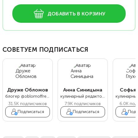
ДОБАВИТЬ В КОРЗИНУ
СОВЕТУЕМ ПОДПИСАТЬСЯ
Друже Обломов
Анна Синицына
Софья 
блогер @oblomoffrecipe
кулинарный редактор Food.ru
31.5K
подписчиков
7.9K
подписчиков
6.0K
под
Подписаться
Подписаться
Подп