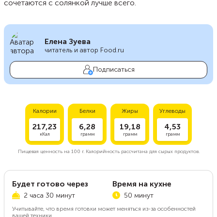
сочетаются с солянкой лучше всего.
Елена Зуева
читатель и автор Food.ru
Подписаться
Калории
Белки
Жиры
Углеводы
217,23
6,28
19,18
4,53
кКал
грамм
грамм
грамм
Пищевая ценность на
100 г.
Калорийность рассчитана для сырых продуктов.
Будет готово через
Время на кухне
2 часа 30 минут
50 минут
Учитывайте, что время готовки может меняться из-за особенностей
вашей техники.