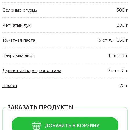
Соленые огурцы
300
г
Репчатый лук
280
г
Томатная паста
5
ст. л.
=
150
г
Лавровый лист
1
шт.
=
1
г
Душистый перец горошком
2
шт.
=
2
г
Лимон
70
г
ЗАКАЗАТЬ ПРОДУКТЫ
ДОБАВИТЬ В КОРЗИНУ