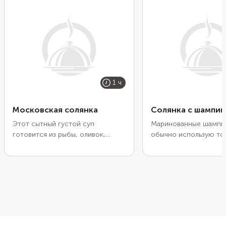
1 ч
Московская солянка
Солянка с шампи
Этот сытный густой суп
Маринованные шампи
готовится из рыбы, оливок,
обычно использую тол
каперсов, соленых огурцов и
холодных закусках — и
маринованных шампиньонов с
Например, с ними мо
добавлением томатной пасты и
приготовить кисло-о
зелени. В качестве основы
солянку со свежей и
понадобится вода и огуречный
капустой. Свежую кап
рассол. Если будете варить
сначала обжаривают, 
бульон сами, лучше возьмите для
тушат вместе с кваше
него головы и хвосты. Так отвар
после заправляют ей 