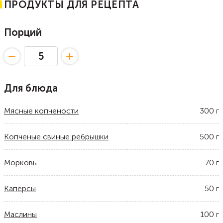
ПРОДУКТЫ ДЛЯ РЕЦЕПТА
Порций
Для блюда
Мясные копчености
300
г
Копченые свиные ребрышки
500
г
Морковь
70
г
Каперсы
50
г
Маслины
100
г