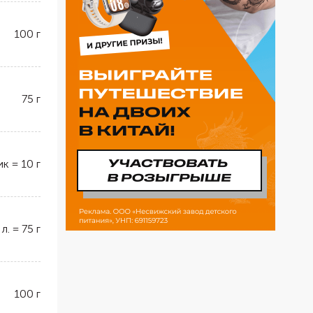
100
г
75
г
ик
=
10
г
 л.
=
75
г
100
г