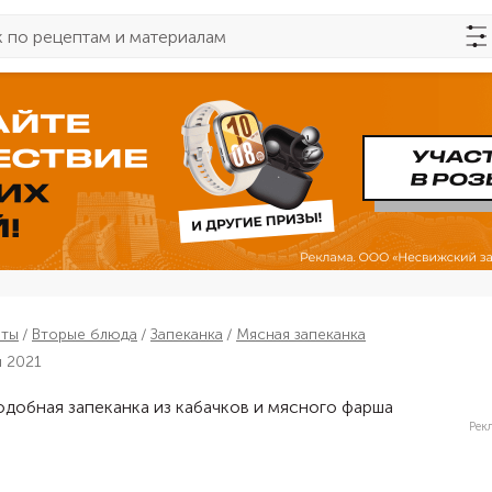
пты
Вторые блюда
Запеканка
Мясная запеканка
я 2021
Рек