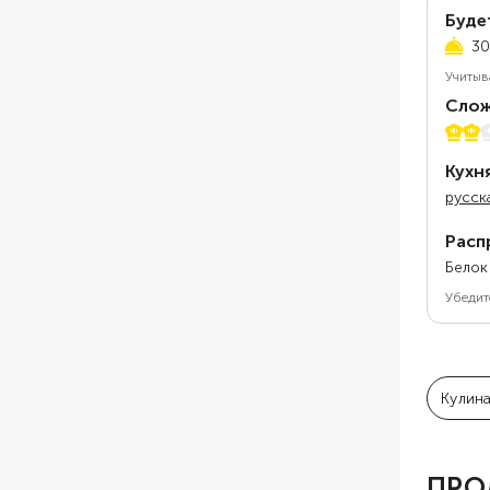
Буде
30
Учитыв
Слож
2 из 
Кухн
русск
Расп
Белок
Убедит
Кулин
ПРО