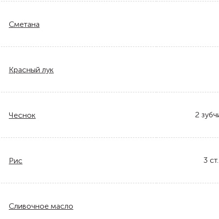
Сметана
Красный лук
2
зубч
Чеснок
3
ст.
Рис
Сливочное масло