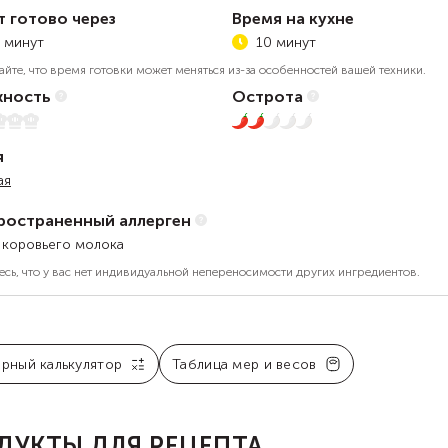
т готово через
Время на кухне
 минут
10 минут
айте, что время готовки может меняться из-за особенностей вашей техники.
ность
Острота
5
2 из 5
я
ая
ространенный аллерген
 коровьего молока
есь, что у вас нет индивидуальной непереносимости других ингредиентов.
арный калькулятор
Таблица мер и весов
ДУКТЫ ДЛЯ РЕЦЕПТА