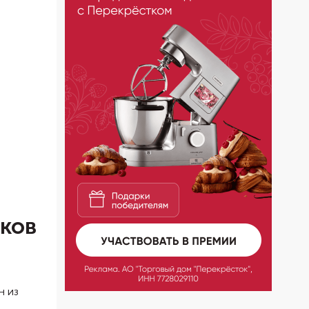
чков
н из