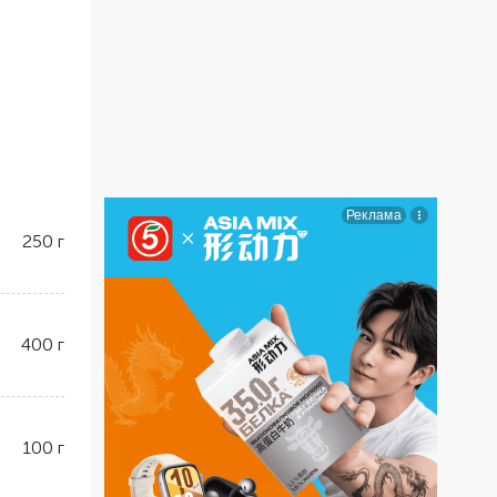
250
г
400
г
100
г