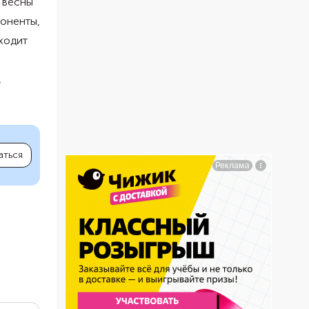
с весны
поненты,
ходит
,
аться