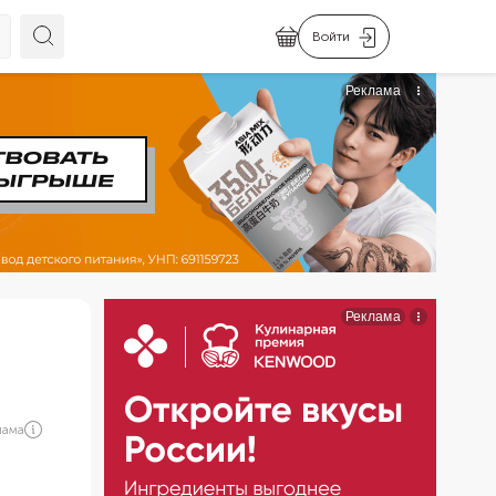
Войти
лама