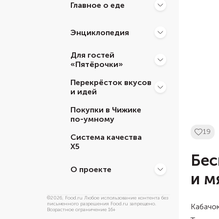
Главное о еде
Энциклопедия
Для гостей
«Пятёрочки»
Перекрёсток вкусов
и идей
Покупки в Чижике
по-умному
19
Система качества
Х5
Бес
О проекте
и м
©
2026
, Food.ru Любое использование контента без
письменного разрешения Food.ru запрещено.
Кабачок
Возрастное ограничение 16+