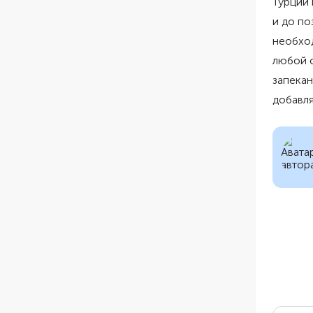
Турции 
и до по
необход
любой с
запекан
добавля