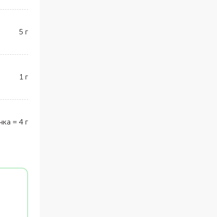
5
г
1
г
чка
=
4
г