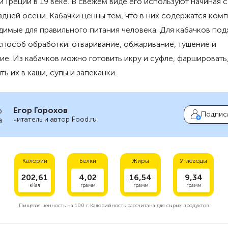
и Греции в 19 веке. В свежем виде его используют начиная 
здней осени. Кабачки ценны тем, что в них содержатся ком
имые для правильного питания человека. Для кабачков под
пособ обработки: отваривание, обжаривание, тушение и
ие. Из кабачков можно готовить икру и суфле, фаршировать
ть их в каши, супы и запеканки.
Егор Горохов
Подпис
читатель и автор Food.ru
Калории
Белки
Жиры
Углеводы
202,61
4,02
16,54
9,34
кКал
грамм
грамм
грамм
Пищевая ценность на
100 г.
Калорийность рассчитана для сырых продуктов.