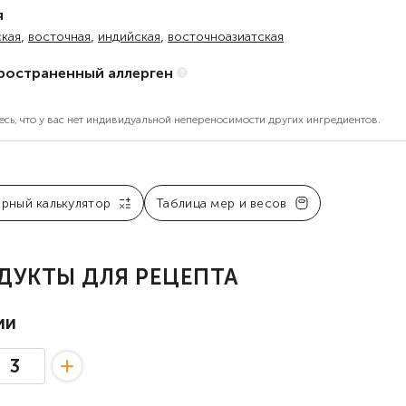
я
,
,
,
ская
восточная
индийская
восточноазиатская
ространенный аллерген
есь, что у вас нет индивидуальной непереносимости других ингредиентов.
арный калькулятор
Таблица мер и весов
ДУКТЫ ДЛЯ РЕЦЕПТА
ии