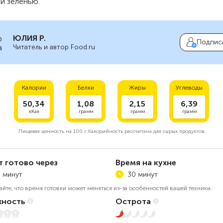
й зеленью.
ЮЛИЯ Р.
Подпис
Читатель и автор Food.ru
Калории
Белки
Жиры
Углеводы
50,34
1,08
2,15
6,39
кКал
грамм
грамм
грамм
Пищевая ценность на
100 г.
Калорийность рассчитана для сырых продуктов.
т готово через
Время на кухне
 минут
30 минут
айте, что время готовки может меняться из-за особенностей вашей техники.
ность
Острота
1 из 5