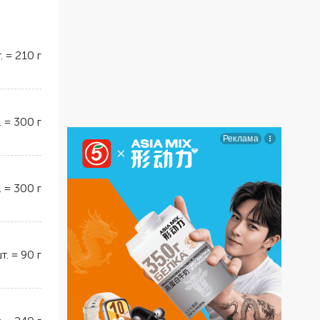
.
=
210
г
.
=
300
г
.
=
300
г
т.
=
90
г