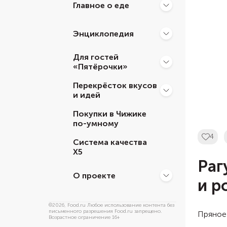
Главное о еде
Энциклопедия
Для гостей
«Пятёрочки»
Перекрёсток вкусов
и идей
Покупки в Чижике
по-умному
4
Система качества
Х5
Раг
О проекте
и р
©
2026
, Food.ru Любое использование контента без
письменного разрешения Food.ru запрещено.
Пряное
Возрастное ограничение 16+