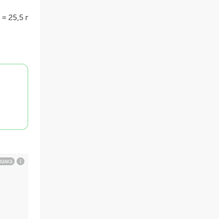
=
25,5
г