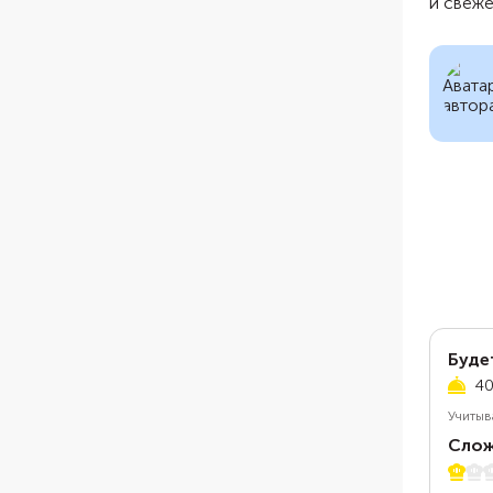
и свеже
Буде
40
Учитыв
Слож
1 из 5