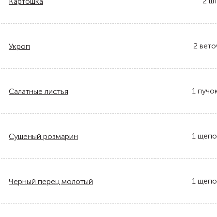
2
шт
Картошка
2
вето
Укроп
1
пучо
Салатные листья
1
щепо
Сушеный розмарин
1
щепо
Черный перец молотый