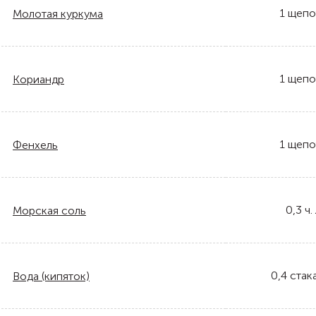
1
щепо
Молотая куркума
1
щепо
Кориандр
1
щепо
Фенхель
0,3
ч. 
Морская соль
0,4
стак
Вода (кипяток)