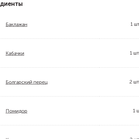
едиенты
1
шт
Баклажан
1
шт
Кабачки
2
шт
Болгарский перец
1
ш
Помидор