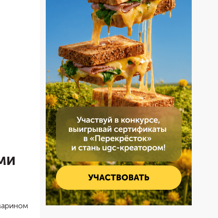
ми
марином