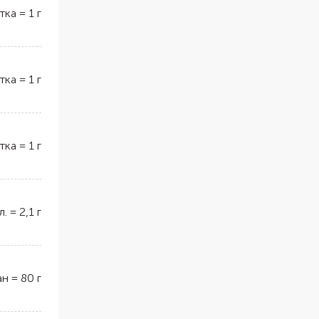
тка
=
1
г
тка
=
1
г
тка
=
1
г
л.
=
2,1
г
ан
=
80
г