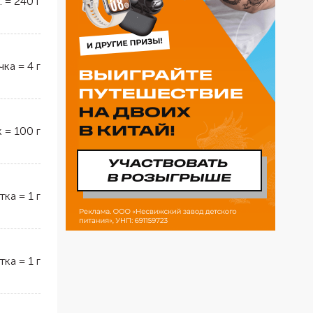
.
=
240
г
чка
=
4
г
к
=
100
г
тка
=
1
г
тка
=
1
г