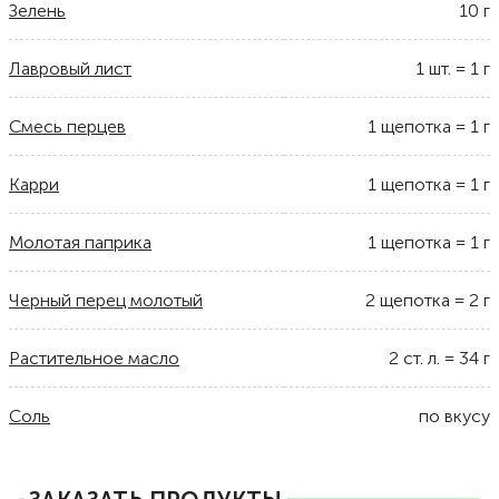
Зелень
10
г
Лавровый лист
1
шт.
=
1
г
Смесь перцев
1
щепотка
=
1
г
Карри
1
щепотка
=
1
г
Молотая паприка
1
щепотка
=
1
г
Черный перец молотый
2
щепотка
=
2
г
Растительное масло
2
ст. л.
=
34
г
Соль
по вкусу