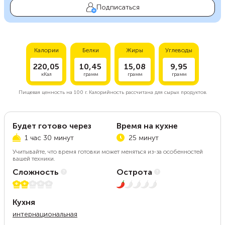
Подписаться
Калории
Белки
Жиры
Углеводы
220,05
10,45
15,08
9,95
кКал
грамм
грамм
грамм
Пищевая ценность на
100 г.
Калорийность рассчитана для сырых продуктов.
Будет готово через
Время на кухне
1 час 30 минут
25 минут
Учитывайте, что время готовки может меняться из-за особенностей
вашей техники.
Сложность
Острота
2 из 5
1 из 5
Кухня
интернациональная