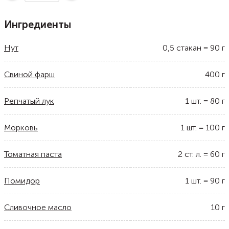
Ингредиенты
Нут
0,5
стакан
=
90
г
Свиной фарш
400
г
Репчатый лук
1
шт.
=
80
г
Морковь
1
шт.
=
100
г
Томатная паста
2
ст. л.
=
60
г
Помидор
1
шт.
=
90
г
Сливочное масло
10
г