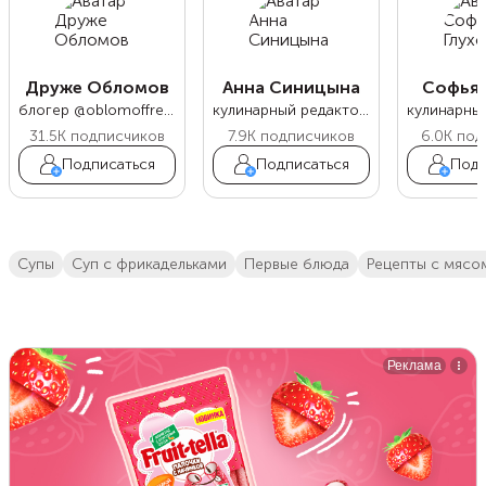
Друже Обломов
Анна Синицына
Софья 
блогер @oblomoffrecipe
кулинарный редактор Food.ru
31.5K
подписчиков
7.9K
подписчиков
6.0K
под
Подписаться
Подписаться
Подп
супы
суп с фрикадельками
первые блюда
Рецепты с мясо