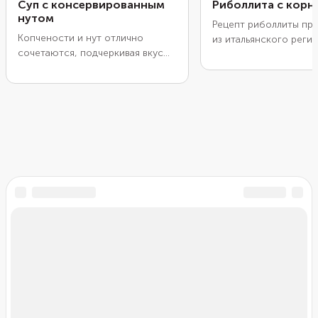
Суп с консервированным
Риболлита с кор
нутом
Рецепт риболлиты при
Копчености и нут отлично
из итальянского реги
сочетаются, подчеркивая вкусы
Тоскана. Это густой с
друг друга. Единственный нюанс
приготовленный из б
— необходимость долгой
сезонных корнеплодо
подготовки бобовых. Нут
риболлиты заключает
придется замачивать несколько
времени приготовлен
часов, а затем варить 30–40
добиться нужной текс
минут. Но если взять
ингредиенты тушат д
консервированный нут, то время
состояния каши, а в 
сильно сократится. Такой
добавляют хлеб. Благ
продукт не нужно замачивать, а
этому блюдо получае
варить его придется не дольше
более густым. Чтобы
10–15 минут.
сэкономить время, м
Скачайте мобильное приложение FOOD.RU:
консервированный нут
рецепты всегда с вами!
можно взять и варены
к нему ароматные спе