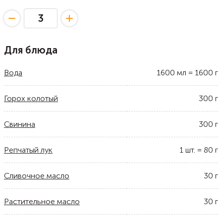
Для блюда
Вода
1600
мл
=
1600
г
Горох колотый
300
г
Свинина
300
г
Репчатый лук
1
шт.
=
80
г
Сливочное масло
30
г
Растительное масло
30
г