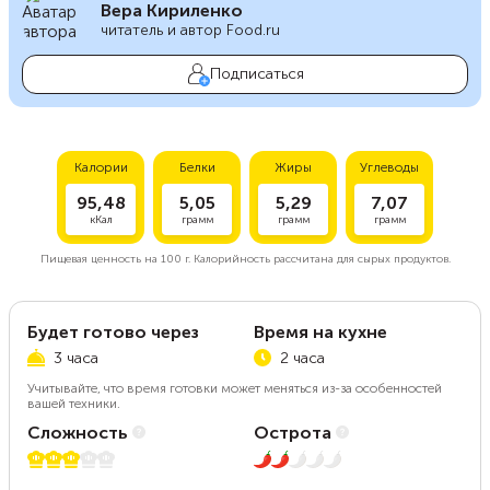
Вера Кириленко
читатель и автор Food.ru
Подписаться
Калории
Белки
Жиры
Углеводы
95,48
5,05
5,29
7,07
кКал
грамм
грамм
грамм
Пищевая ценность на
100 г.
Калорийность рассчитана для сырых продуктов.
Будет готово через
Время на кухне
3 часа
2 часа
Учитывайте, что время готовки может меняться из-за особенностей
вашей техники.
Сложность
Острота
3 из 5
2 из 5