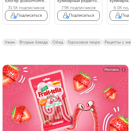
блогер @oblomoffrecipe
кулинарный редактор Food.ru
31.5K
подписчиков
7.9K
подписчиков
6.0K
под
Подписаться
Подписаться
Подп
ужин
вторые блюда
обед
Гороховое пюре
Рецепты с м