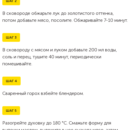
ШАГ
2
В сковороде обжарьте лук до золотистого оттенка,
потом добавьте мясо, посолите. Обжаривайте 7-10 минут.
ШАГ
3
В сковороду с мясом и луком добавьте 200 мл воды,
соль и перец, тушите 40 минут, периодически
помешивайте.
ШАГ
4
Сваренный горох взбейте блендером.
ШАГ
5
Разогрейте духовку до 180 °C. Смажьте форму для
выпечки маслом, выложите в нее сначала мясо, затем