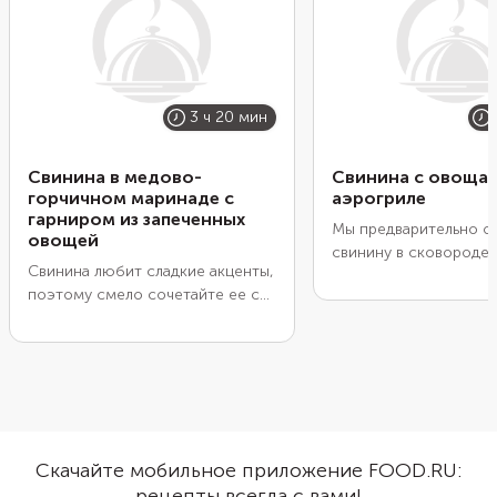
3 ч 20 мин
Свинина в медово-
Свинина с овощам
горчичном маринаде с
аэрогриле
гарниром из запеченных
Мы предварительно о
овощей
свинину в сковороде,
Свинина любит сладкие акценты,
уложили в форму, до
поэтому смело сочетайте ее с
овощами, посыпали т
медом. Чтобы придать мясу
сыром и довели до го
красивый цвет и глубину во
аэрогриле. Получилас
вкусе, добавьте в маринад
мяса по-французски, 
немного соевого соуса. Для
вкуснее. Предварител
пикантности можно взять два
обжаривание нужно, 
вида горчицы и несколько
быстро образовалась 
зубчиков чеснока. Лучше
мясные соки остались
Скачайте мобильное приложение FOOD.RU:
запастить терпением, и дать
кусочков. Тогда в аэр
рецепты всегда с вами!