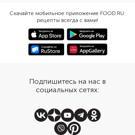
это на вкус — смотрите наше
обогатит вырезку но
новое шоу «Люди пробуют»
!
оттенками. Это блюд
Скачайте мобильное приложение FOOD.RU:
итальянского вителло
рецепты всегда с вами!
или телятины под соу
тунца. Только вместо
консервированной р
взять печень трески. 
текстура сделает соу
однородным, а легки
аромат сохранится.
Подпишитесь на нас в
социальных сетях: