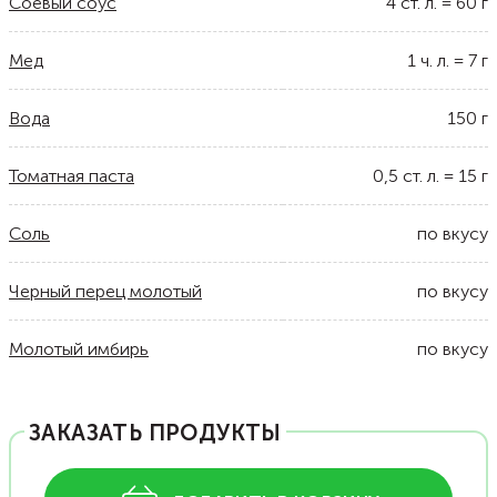
Соевый соус
4
ст. л.
=
60
г
Мед
1
ч. л.
=
7
г
Вода
150
г
Томатная паста
0,5
ст. л.
=
15
г
Соль
по вкусу
Черный перец молотый
по вкусу
Молотый имбирь
по вкусу
ЗАКАЗАТЬ ПРОДУКТЫ