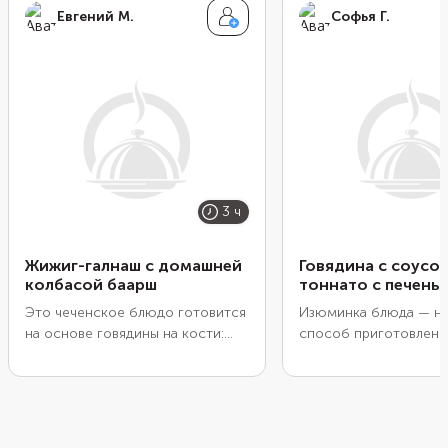
Евгений М.
Софья Г.
3 ч
Жижиг-галнаш с домашней
Говядина с соусом
колбасой баарш
тоннато с печень
Это чеченское блюдо готовится
Изюминка блюда — н
на основе говядины на кости:
способ приготовлени
ребер, грудинки или шеи. Для
в пищевой пленке, да 
колбасы можно взять любые
бульоне. Варить мясо
говяжьи потроха, например
воде не стоит. Она за
сердце, печень, легкие,
вкус. А если на месте
селезенку. А чтобы узнать, как
бульон, то он, наобор