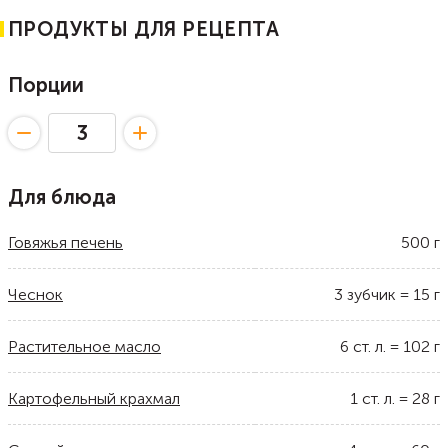
ПРОДУКТЫ ДЛЯ РЕЦЕПТА
Порции
Для блюда
Говяжья печень
500
г
Чеснок
3
зубчик
=
15
г
Растительное масло
6
ст. л.
=
102
г
Картофельный крахмал
1
ст. л.
=
28
г