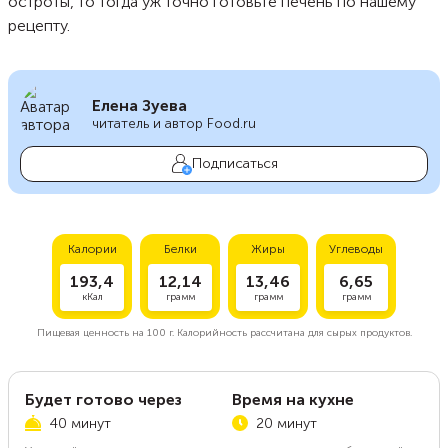
остроты, то тогда уж точно готовьте печень по нашему
рецепту.
Елена Зуева
читатель и автор Food.ru
Подписаться
Калории
Белки
Жиры
Углеводы
193,4
12,14
13,46
6,65
кКал
грамм
грамм
грамм
Пищевая ценность на
100 г.
Калорийность рассчитана для сырых продуктов.
Будет готово через
Время на кухне
40 минут
20 минут