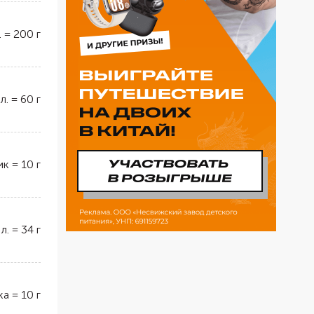
.
=
200
г
 л.
=
60
г
ик
=
10
г
 л.
=
34
г
ка
=
10
г