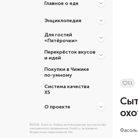
Главное о еде
Энциклопедия
Для гостей
«Пятёрочки»
Перекрёсток вкусов
и идей
Покупки в Чижике
по-умному
11
Система качества
Х5
Сыт
О проекте
охо
©
2026
, Food.ru Любое использование контента без
письменного разрешения Food.ru запрещено.
Фасоль 
Возрастное ограничение 16+