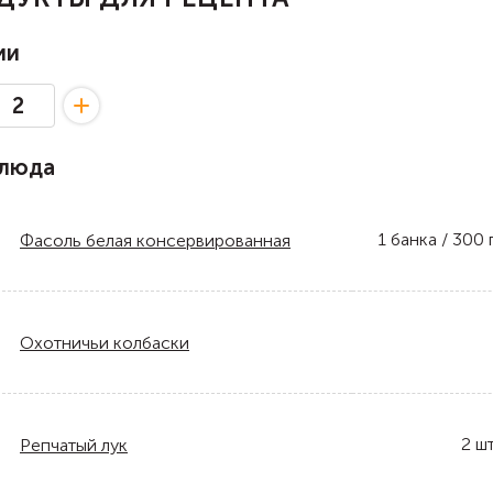
ии
блюда
1
банка / 300 
Фасоль белая консервированная
Охотничьи колбаски
2
шт
Репчатый лук