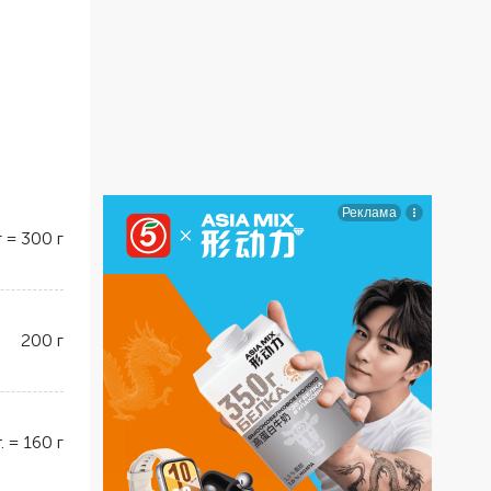
г
=
300
г
200
г
.
=
160
г