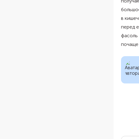
получаю
большо
в кишеч
перед е
фасоль 
почаще 