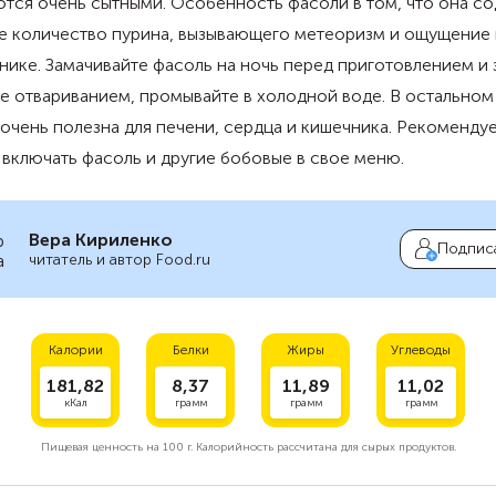
тся очень сытными. Особенность фасоли в том, что она с
е количество пурина, вызывающего метеоризм и ощущение 
нике. Замачивайте фасоль на ночь перед приготовлением и 
е отвариванием, промывайте в холодной воде. В остальном
очень полезна для печени, сердца и кишечника. Рекоменду
включать фасоль и другие бобовые в свое меню.
Вера Кириленко
Подпис
читатель и автор Food.ru
Калории
Белки
Жиры
Углеводы
181,82
8,37
11,89
11,02
кКал
грамм
грамм
грамм
Пищевая ценность на
100 г.
Калорийность рассчитана для сырых продуктов.