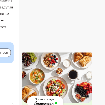
одержит
вздутия
затем
 —
ется
аться