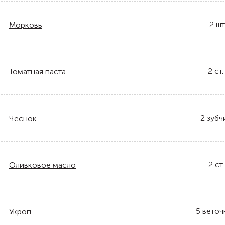
2
шт
Морковь
2
ст.
Томатная паста
2
зубч
Чеснок
2
ст.
Оливковое масло
5
веточ
Укроп