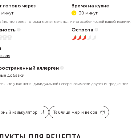
т готово через
Время на кухне
 минут
30 минут
айте, что время готовки может меняться из-за особенностей вашей техники.
ность
Острота
5
3 из 5
я
нская
ространенный аллерген
ые добавки
есь, что у вас нет индивидуальной непереносимости других ингредиентов.
арный калькулятор
Таблица мер и весов
ДУКТЫ ДЛЯ РЕЦЕПТА