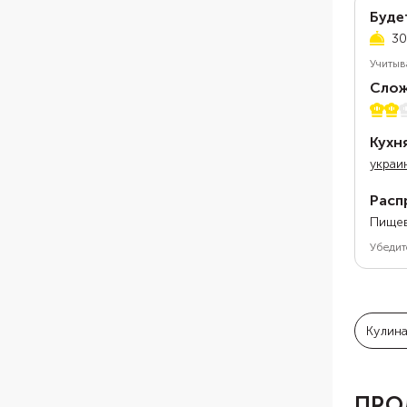
Буде
30
Учитыв
Слож
2 из 
Кухн
украи
Расп
Пищев
Убедит
Кулин
ПРО