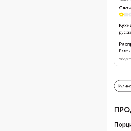
Учитыв
Слож
1 из 5
Кухн
русск
Расп
Белок
Убедит
Кулин
ПРО
Порц