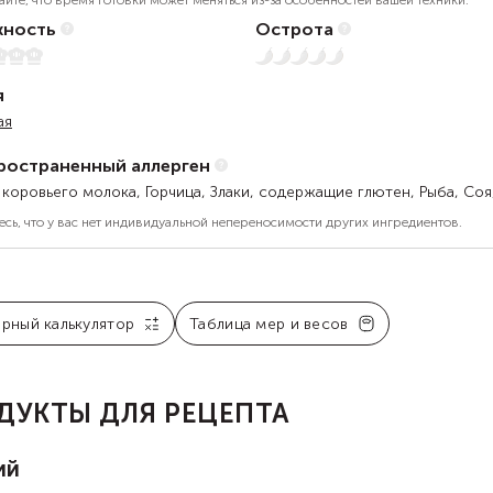
айте, что время готовки может меняться из-за особенностей вашей техники.
ность
Острота
Нет остроты
я
ая
ространенный аллерген
 коровьего молока, Горчица, Злаки, содержащие глютен, Рыба, Соя
есь, что у вас нет индивидуальной непереносимости других ингредиентов.
арный калькулятор
Таблица мер и весов
ДУКТЫ ДЛЯ РЕЦЕПТА
ий