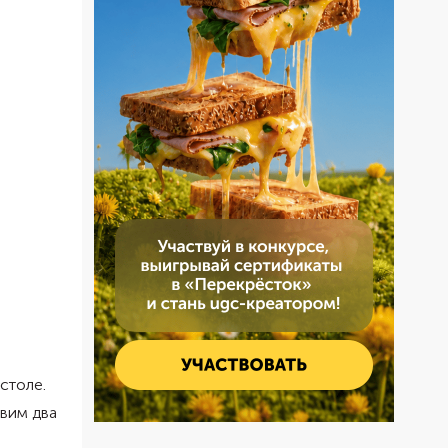
столе.
овим два