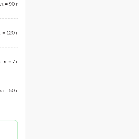
 л.
=
90
г
.
=
120
г
ч. л.
=
7
г
мл
=
50
г