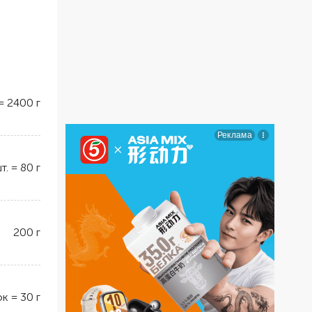
=
2400
г
т.
=
80
г
200
г
ок
=
30
г