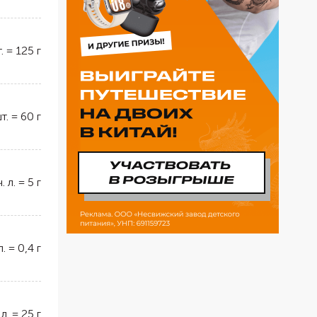
.
=
125
г
т.
=
60
г
ч. л.
=
5
г
л.
=
0,4
г
 л.
=
25
г