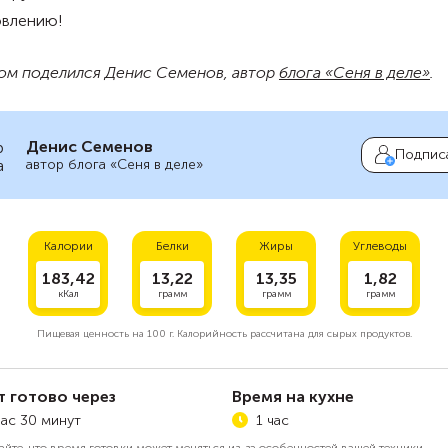
овлению!
ом поделился Денис Семенов, автор
блога «Сеня в деле»
.
Денис Семенов
Подпис
автор блога «Сеня в деле»
Калории
Белки
Жиры
Углеводы
183,42
13,22
13,35
1,82
кКал
грамм
грамм
грамм
Пищевая ценность на
100 г.
Калорийность рассчитана для сырых продуктов.
т готово через
Время на кухне
час 30 минут
1 час