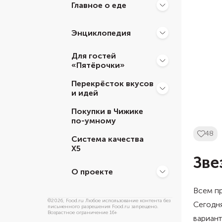
Главное о еде
Энциклопедия
Для гостей
«Пятёрочки»
Перекрёсток вкусов
и идей
Покупки в Чижике
по-умному
48
Система качества
Х5
Зве
О проекте
Всем пр
©
2026
, Food.ru Любое использование контента без
Сегодня
письменного разрешения Food.ru запрещено.
Возрастное ограничение 16+
вариант