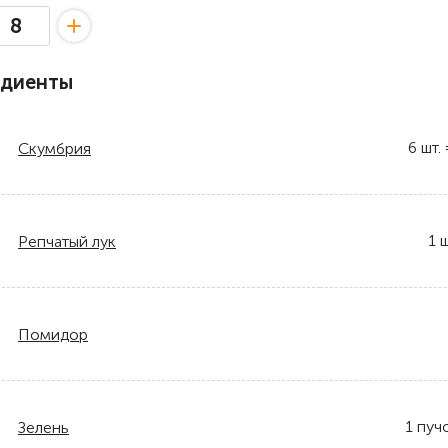
едиенты
6
шт.
Скумбрия
1
ш
Репчатый лук
Помидор
1
пуч
Зелень