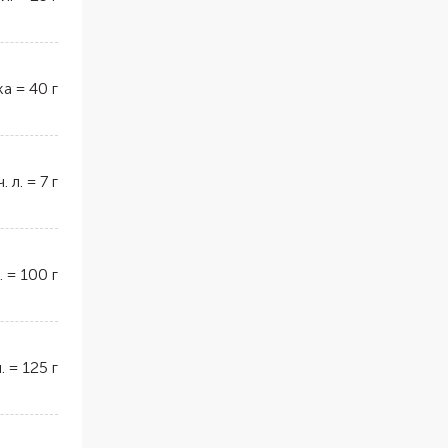
ка
=
40
г
ч. л.
=
7
г
.
=
100
г
.
=
125
г