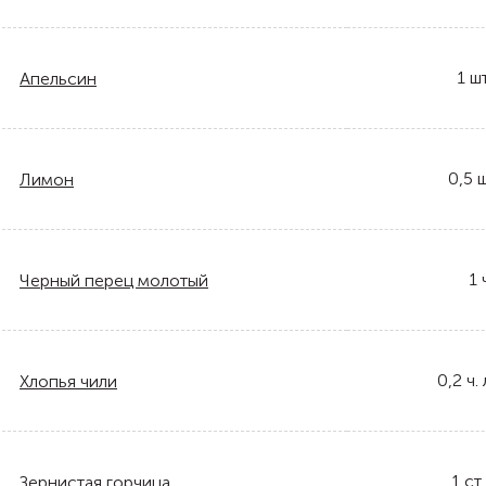
1
шт
Апельсин
0,5
ш
Лимон
1
Черный перец молотый
0,2
ч. 
Хлопья чили
1
ст.
Зернистая горчица