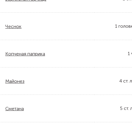
1
голов
Чеснок
1
Копченая паприка
4
ст. л
Майонез
5
ст. л
Сметана