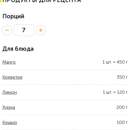
ПРОДУКТЫ ДЛЯ РЕЦЕПТА
Порций
Для блюда
Манго
1
шт.
=
450
г
Креветки
350
г
Лимон
1
шт.
=
120
г
Хурма
200
г
Кешью
100
г