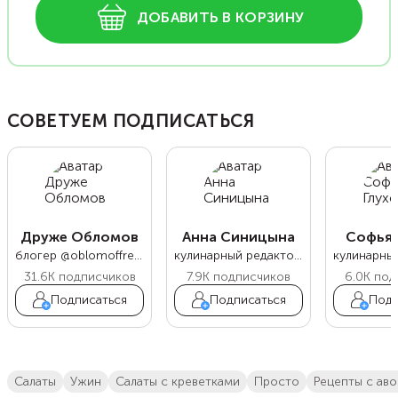
ДОБАВИТЬ В КОРЗИНУ
СОВЕТУЕМ ПОДПИСАТЬСЯ
Друже Обломов
Анна Синицына
Софья 
блогер @oblomoffrecipe
кулинарный редактор Food.ru
31.6K
подписчиков
7.9K
подписчиков
6.0K
под
Подписаться
Подписаться
Подп
салаты
ужин
салаты с креветками
просто
рецепты с ав