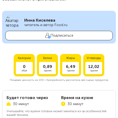
Инна Киселева
читатель и автор Food.ru
Подписаться
Калории
Белки
Жиры
Углеводы
0
0,89
6,49
12,02
кКал
грамм
грамм
грамм
Пищевая ценность на
100 г.
Калорийность рассчитана для сырых продуктов.
Будет готово через
Время на кухне
30 минут
30 минут
Учитывайте, что время готовки может меняться из-за особенностей
вашей техники.