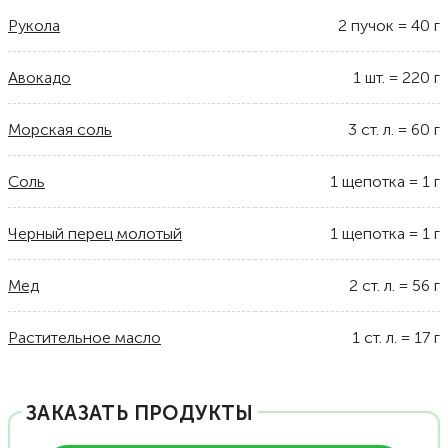
Рукола
2
пучок
=
40
г
Авокадо
1
шт.
=
220
г
Морская соль
3
ст. л.
=
60
г
Соль
1
щепотка
=
1
г
Черный перец молотый
1
щепотка
=
1
г
Мед
2
ст. л.
=
56
г
Растительное масло
1
ст. л.
=
17
г
ЗАКАЗАТЬ ПРОДУКТЫ