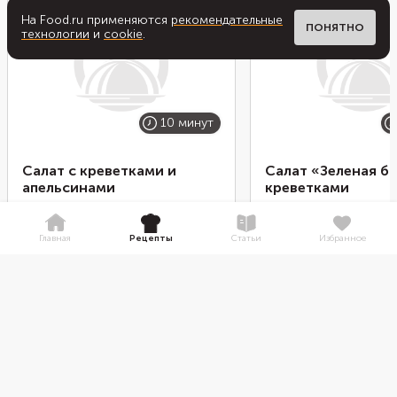
На Food.ru применяются
рекомендательные
ПОНЯТНО
технологии
и
cookie
.
10 минут
Салат с креветками и
Салат «Зеленая бо
апельсинами
креветками
Возможно, сочетание креветок
Главное салате — пра
и апельсинов покажется вам не
подготовить креветки.
Главная
Рецепты
Статьи
Избранное
самым привычным, но салат из
размораживать быстро
этих ингредиентов получается
вечера переложить
очень вкусным и легким. Самый
морепродукты в сито 
подходящий вариант для обеда в
в холодильнике. Агре
жаркий день. Заправить такой
разморозка в микрово
салат лучше всего сладковатой
теплой воде лишит
заправкой на основе меда с
морепродукты мягкост
Скачайте мобильное приложение FOOD.RU:
добавлением чеснока и соевого
времени на деликатн
рецепты всегда с вами!