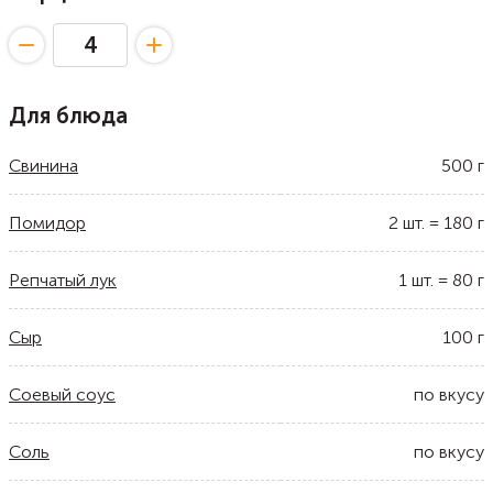
Для блюда
Свинина
500
г
Помидор
2
шт.
=
180
г
Репчатый лук
1
шт.
=
80
г
Сыр
100
г
Соевый соус
по вкусу
Соль
по вкусу