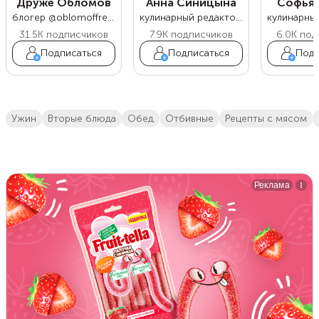
Друже Обломов
Анна Синицына
Софья 
блогер @oblomoffrecipe
кулинарный редактор Food.ru
31.5K
подписчиков
7.9K
подписчиков
6.0K
под
Подписаться
Подписаться
Подп
ужин
вторые блюда
обед
отбивные
Рецепты с мясом