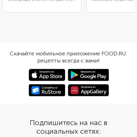
медово-чесночном соусе. Чтобы
правильная нарезка. 
усилить пикантность, приправьте
толщина кусочков — 1
соус чили и паприкой. Но можно
Тонкие заготовки сл
взять добавки и поострее —
быстро высохнут на с
табаско, шрирачу или молотый
А крупные придется д
жгучий перец. Мед выбирайте
доводить до готовнос
жидкий. Смешайте его с соевым
вторых, мясо требует
соусом и небольшим
подготовки. Его обяз
Скачайте мобильное приложение FOOD.RU:
количеством яблочного уксуса
нужно отбить, чтобы 
рецепты всегда с вами!
для более интересного вкуса.
волокна. Но не увлека
иначе свинина потеря
соки. А еще не стоит
этап маринования. Вед
время мясо напитыва
новыми вкусами.
Подпишитесь на нас в
социальных сетях: