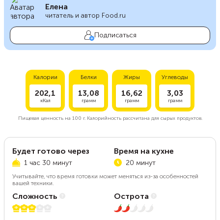
Елена
читатель и автор Food.ru
Подписаться
Калории
Белки
Жиры
Углеводы
202,1
13,08
16,62
3,03
кКал
грамм
грамм
грамм
Пищевая ценность на
100 г.
Калорийность рассчитана для сырых продуктов.
Будет готово через
Время на кухне
1 час 30 минут
20 минут
Учитывайте, что время готовки может меняться из-за особенностей
вашей техники.
Сложность
Острота
3 из 5
2 из 5